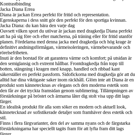
Kontrastbinding
Jacka Diana Errea
Diana är jackan Errea perfekt för fritid och representation.
Egenskaperna i dess snitt gör den perfekt för den sportiga kvinnan.
Jacka Diana: du kan bära den varje dag
Oavsett vilken sport du utövar är jackan med dragkedja Diana perfekt
att ha på sig före och efter matcherna, på träning eller för fritid utanför
planen. Fördelarna med denna jacka med dragkedja och hög krage är
definitivt andningsförmågan, värmeisoleringen, värmebevarande och
rörelsefriheten.
Inuti är den borstad för att garantera värme och komfort; på utsidan är
den semiglansig och extremt hållbar. Frontdragkedja från topp till
botten, stängning i kragen med knapp, handled och ribbad kant
säkerställer en perfekt passform. Sidofickorna med dragkedja gör att du
alltid har dina viktigaste saker inom räckhåll. Glöm inte att Diana är en
produkt som kännetecknas av elegans och den moderna estetik som
den får av det tryckta framsidan genom sublimering. Tillämpningen av
förstärkningar på bröstet och ärmarna låter dig stolt visa upp ditt lags
färger.
En idealisk produkt för alla som söker en modern och aktuell look,
kännetecknad av sofistikerade detaljer som framhäver dess estetik och
stil.
Finns i flera färgvarianter, den del av samma nyans och de färgstarka
förstärkningarna har speciellt tagits fram för att lyfta fram ditt lags
färger.