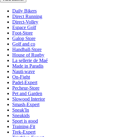
Daily Bikers
Direct Running
Direct-Volley
Espace Golf
Foot-Store
Galop Store
Golf and co
Handball-Store
House of Rugby
La sellerie de Maé
Made in Paradis
Nauti-wave
On-Fight
Padel-Expert
Pecheur-Store
Pet and Garden
Slowood Interior
Smash-Expert
Sneak'In
Sneakids
Sport is good
Training-Fit
Trek-Expert