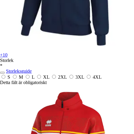
+10
Storlek
*
Storleksguide
S
M
L
XL
2XL
3XL
4XL
Detta fält är obligatoriskt