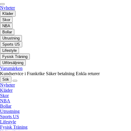
Nyheter
Kläder
Skor
NBA
Bollar
Utrustning
Sports US
Lifestyle
Fysisk Träning
Utförsäljning
Varumärken
Kundservice i Frankrike
Säker betalning
Enkla returer
Sök
Nyheter
Kläder
Skor
NBA
Bollar
Utrustning
Sports US
Lifestyle
Fysisk Träning