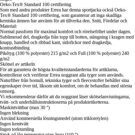
Oeko-Tex® Standard 100 certifiering
Som med andra produkter Errea har denna sportjacka också Oeko-
Tex® Standard 100 certifiering, som garanterar att inga skadliga
kemiska ämnen har använts för att tillverka den. Snitt, Fördelar och
Material:
Normal passform för maximal komfort och rörelsefrihet under dagen.
Sublimerad del, dragkedja från topp till botten, stängning i kragen med
knapp, handled och ribbad kant, sidofickor med dragkedja,
kontrastbinding
Pikétyg (100 % polyester) 215 g/m2 och Full (100 % polyester) 240
g/m2
Skötsel av artikeln
För att garantera de högsta kvalitetsstandarderna för artiklarna,
kontrollerar och verifierar Errea noggrant alla tyger som används.
Naturfiber från bomull, tekniska tyger och fleecestofter behåller sina
egenskaper över tid, liksom sitt komfort, om de behandlas med största
omsorg.
Vi rekommenderar därför att du noggrant läser skötselanvisningarna,
tvätt- och underhållsinstruktionerna på produktetiketterna.
Maskintvättbar (max 30 °)
Ingen blekning
Använd kommersiella lösningsmedel (utom trikloretylen)
Ingen kemtvätt
Ingen torktumling
Stryk på låg temperatur utan ånga (110 °)