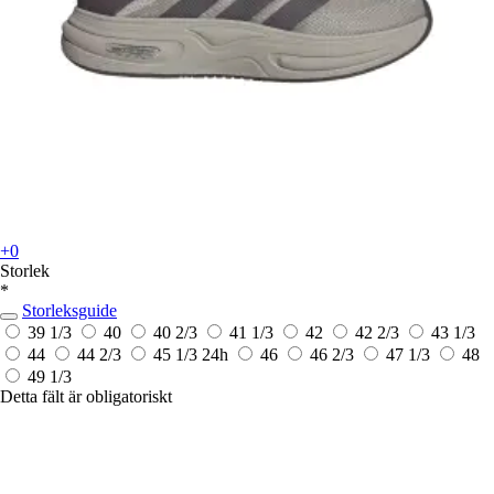
+0
Storlek
*
Storleksguide
39 1/3
40
40 2/3
41 1/3
42
42 2/3
43 1/3
44
44 2/3
45 1/3
24h
46
46 2/3
47 1/3
48
49 1/3
Detta fält är obligatoriskt