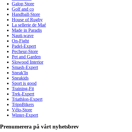
Galop Store
Golf and co
Handball-Store
House of Rugby
La sellerie de Maé
Made in Paradis
Nauti-wave
On-Fight
Padel-Expert
Pecheur-Store
Pet and Garden
Slowood Interior
Smash-Expert
Sneak'In
Sneakids
Sport is good
Training-Fit
Trek-Expert
Triathlon-Expert
TripnBikers
Vélo-Store
Winter-Expert
Prenumerera på vårt nyhetsbrev