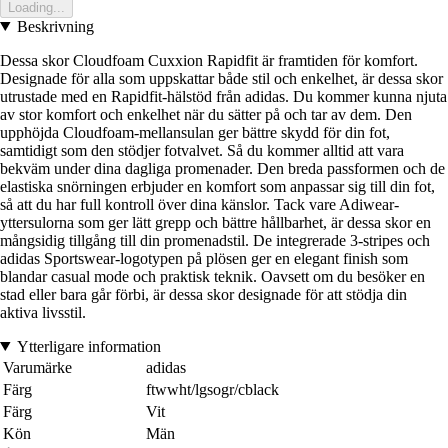
Loading...
Beskrivning
Dessa skor Cloudfoam Cuxxion Rapidfit är framtiden för komfort.
Designade för alla som uppskattar både stil och enkelhet, är dessa skor
utrustade med en Rapidfit-hälstöd från adidas. Du kommer kunna njuta
av stor komfort och enkelhet när du sätter på och tar av dem. Den
upphöjda Cloudfoam-mellansulan ger bättre skydd för din fot,
samtidigt som den stödjer fotvalvet. Så du kommer alltid att vara
bekväm under dina dagliga promenader. Den breda passformen och de
elastiska snörningen erbjuder en komfort som anpassar sig till din fot,
så att du har full kontroll över dina känslor. Tack vare Adiwear-
yttersulorna som ger lätt grepp och bättre hållbarhet, är dessa skor en
mångsidig tillgång till din promenadstil. De integrerade 3-stripes och
adidas Sportswear-logotypen på plösen ger en elegant finish som
blandar casual mode och praktisk teknik. Oavsett om du besöker en
stad eller bara går förbi, är dessa skor designade för att stödja din
aktiva livsstil.
Ytterligare information
Varumärke
adidas
Färg
ftwwht/lgsogr/cblack
Färg
Vit
Kön
Män