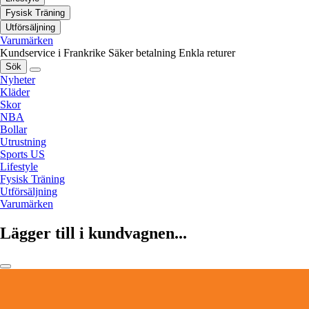
Fysisk Träning
Utförsäljning
Varumärken
Kundservice i Frankrike
Säker betalning
Enkla returer
Sök
Nyheter
Kläder
Skor
NBA
Bollar
Utrustning
Sports US
Lifestyle
Fysisk Träning
Utförsäljning
Varumärken
Lägger till i kundvagnen...