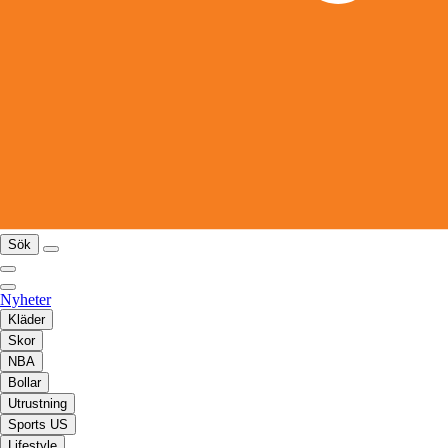
Sök
Nyheter
Kläder
Skor
NBA
Bollar
Utrustning
Sports US
Lifestyle