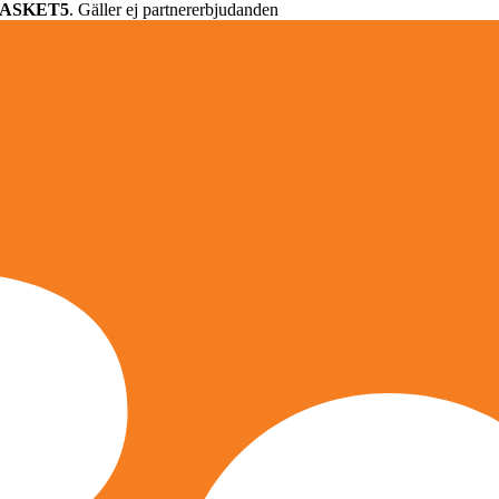
ASKET5
. Gäller ej partnererbjudanden