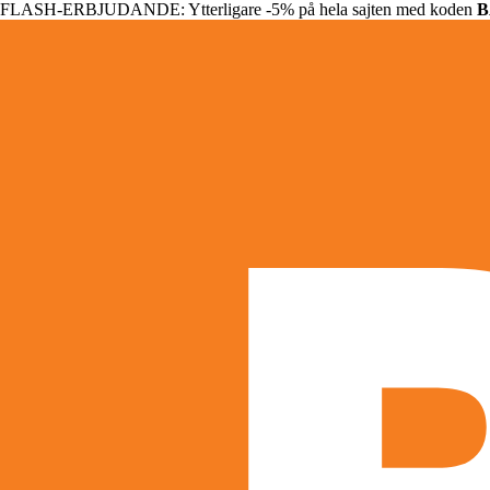
FLASH-ERBJUDANDE: Ytterligare -5% på hela sajten med koden
B