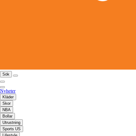
Sök
Nyheter
Kläder
Skor
NBA
Bollar
Utrustning
Sports US
Lifestyle