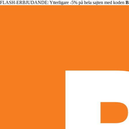
FLASH-ERBJUDANDE: Ytterligare -5% på hela sajten med koden
B