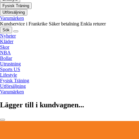
Fysisk Träning
Utförsäljning
Varumärken
Kundservice i Frankrike
Säker betalning
Enkla returer
Sök
Nyheter
Kläder
Skor
NBA
Bollar
Utrustning
Sports US
Lifestyle
Fysisk Träning
Utförsäljning
Varumärken
Lägger till i kundvagnen...