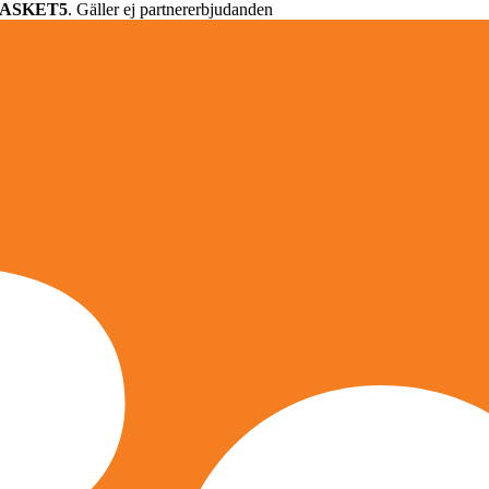
ASKET5
. Gäller ej partnererbjudanden