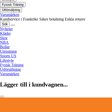
Fysisk Träning
Utförsäljning
Varumärken
Kundservice i Frankrike
Säker betalning
Enkla returer
Sök
Nyheter
Kläder
Skor
NBA
Bollar
Utrustning
Sports US
Lifestyle
Fysisk Träning
Utförsäljning
Varumärken
Lägger till i kundvagnen...