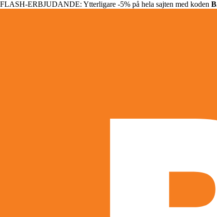
FLASH-ERBJUDANDE: Ytterligare -5% på hela sajten med koden
B