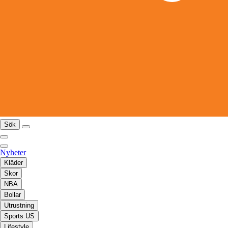
Sök
Nyheter
Kläder
Skor
NBA
Bollar
Utrustning
Sports US
Lifestyle