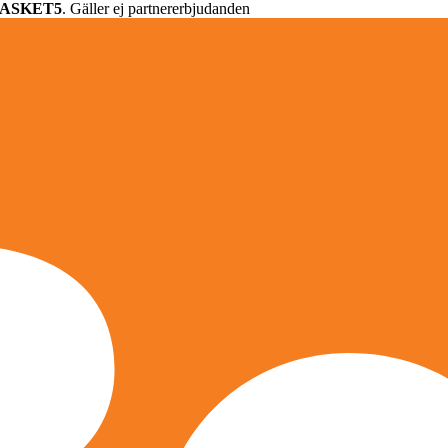
ASKET5
. Gäller ej partnererbjudanden