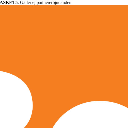
ASKET5
. Gäller ej partnererbjudanden