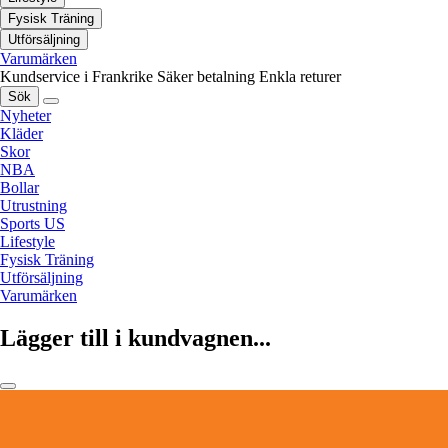
Fysisk Träning
Utförsäljning
Varumärken
Kundservice i Frankrike
Säker betalning
Enkla returer
Sök
Nyheter
Kläder
Skor
NBA
Bollar
Utrustning
Sports US
Lifestyle
Fysisk Träning
Utförsäljning
Varumärken
Lägger till i kundvagnen...