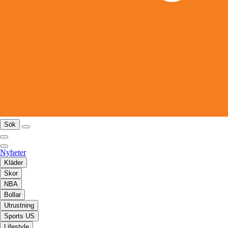
Sök
Nyheter
Kläder
Skor
NBA
Bollar
Utrustning
Sports US
Lifestyle