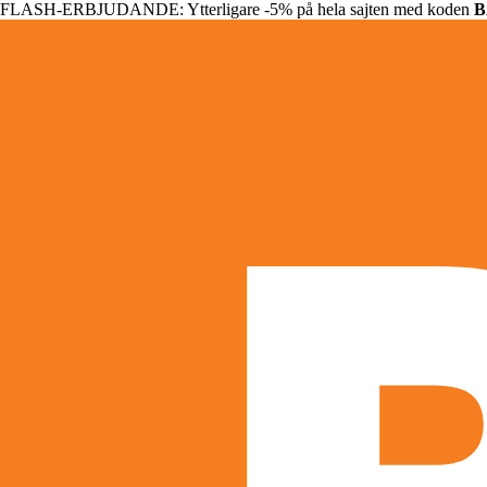
FLASH-ERBJUDANDE: Ytterligare -5% på hela sajten med koden
B