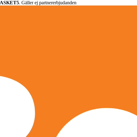
ASKET5
. Gäller ej partnererbjudanden