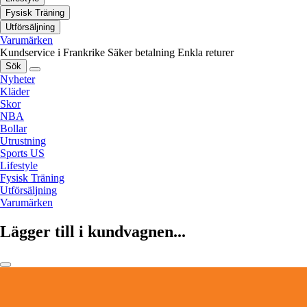
Fysisk Träning
Utförsäljning
Varumärken
Kundservice i Frankrike
Säker betalning
Enkla returer
Sök
Nyheter
Kläder
Skor
NBA
Bollar
Utrustning
Sports US
Lifestyle
Fysisk Träning
Utförsäljning
Varumärken
Lägger till i kundvagnen...