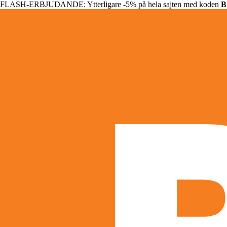
FLASH-ERBJUDANDE: Ytterligare -5% på hela sajten med koden
B