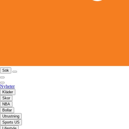
Sök
Nyheter
Kläder
Skor
NBA
Bollar
Utrustning
Sports US
Lifestyle