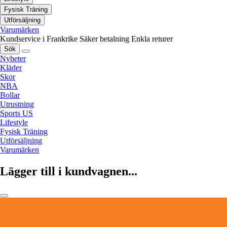
Fysisk Träning
Utförsäljning
Varumärken
Kundservice i Frankrike
Säker betalning
Enkla returer
Sök
Nyheter
Kläder
Skor
NBA
Bollar
Utrustning
Sports US
Lifestyle
Fysisk Träning
Utförsäljning
Varumärken
Lägger till i kundvagnen...