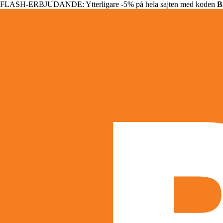
FLASH-ERBJUDANDE: Ytterligare -5% på hela sajten med koden
B