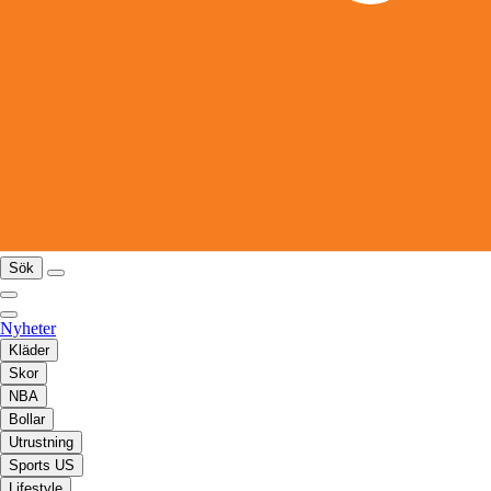
Sök
Nyheter
Kläder
Skor
NBA
Bollar
Utrustning
Sports US
Lifestyle