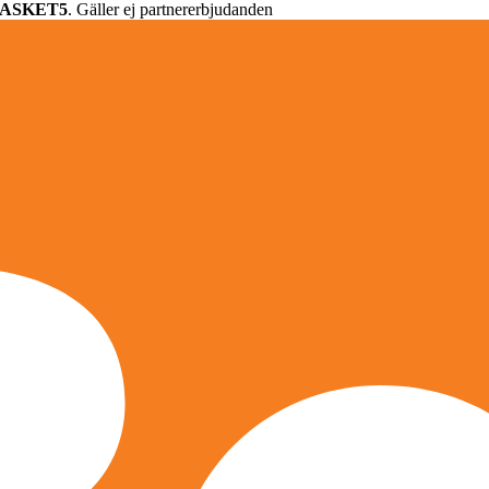
ASKET5
. Gäller ej partnererbjudanden