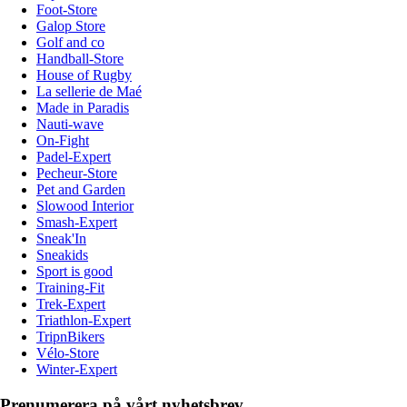
Foot-Store
Galop Store
Golf and co
Handball-Store
House of Rugby
La sellerie de Maé
Made in Paradis
Nauti-wave
On-Fight
Padel-Expert
Pecheur-Store
Pet and Garden
Slowood Interior
Smash-Expert
Sneak'In
Sneakids
Sport is good
Training-Fit
Trek-Expert
Triathlon-Expert
TripnBikers
Vélo-Store
Winter-Expert
Prenumerera på vårt nyhetsbrev