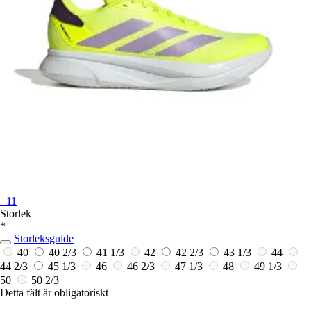
+11
Storlek
*
Storleksguide
40
40 2/3
41 1/3
42
42 2/3
43 1/3
44
44 2/3
45 1/3
46
46 2/3
47 1/3
48
49 1/3
50
50 2/3
Detta fält är obligatoriskt