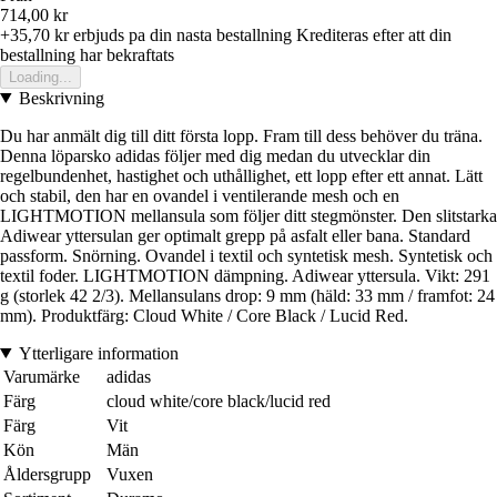
714,00 kr
+35,70 kr
erbjuds pa din nasta bestallning
Krediteras efter att din
bestallning har bekraftats
Loading...
Beskrivning
Du har anmält dig till ditt första lopp. Fram till dess behöver du träna.
Denna löparsko adidas följer med dig medan du utvecklar din
regelbundenhet, hastighet och uthållighet, ett lopp efter ett annat. Lätt
och stabil, den har en ovandel i ventilerande mesh och en
LIGHTMOTION mellansula som följer ditt stegmönster. Den slitstarka
Adiwear yttersulan ger optimalt grepp på asfalt eller bana. Standard
passform. Snörning. Ovandel i textil och syntetisk mesh. Syntetisk och
textil foder. LIGHTMOTION dämpning. Adiwear yttersula. Vikt: 291
g (storlek 42 2/3). Mellansulans drop: 9 mm (häld: 33 mm / framfot: 24
mm). Produktfärg: Cloud White / Core Black / Lucid Red.
Ytterligare information
Varumärke
adidas
Färg
cloud white/core black/lucid red
Färg
Vit
Kön
Män
Åldersgrupp
Vuxen