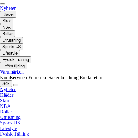
Nyheter
Kläder
Skor
NBA
Bollar
Utrustning
Sports US
Lifestyle
Fysisk Träning
Utförsäljning
Varumärken
Kundservice i Frankrike
Säker betalning
Enkla returer
Sök
Nyheter
Kläder
Skor
NBA
Bollar
Utrustning
Sports US
Lifestyle
Fysisk Träning