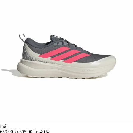
Från
659,00 kr
395,00 kr
-40%