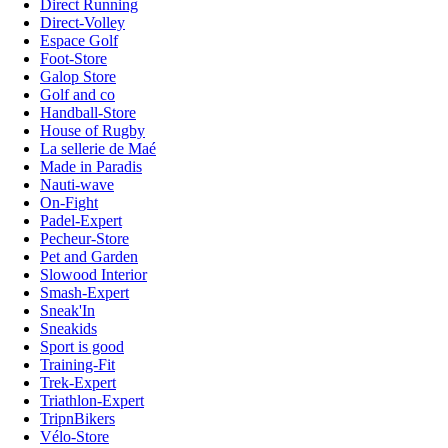
Direct Running
Direct-Volley
Espace Golf
Foot-Store
Galop Store
Golf and co
Handball-Store
House of Rugby
La sellerie de Maé
Made in Paradis
Nauti-wave
On-Fight
Padel-Expert
Pecheur-Store
Pet and Garden
Slowood Interior
Smash-Expert
Sneak'In
Sneakids
Sport is good
Training-Fit
Trek-Expert
Triathlon-Expert
TripnBikers
Vélo-Store