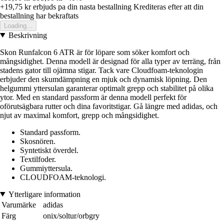
+19,75 kr
erbjuds pa din nasta bestallning
Krediteras efter att din
bestallning har bekraftats
Loading...
Beskrivning
Skon Runfalcon 6 ATR är för löpare som söker komfort och
mångsidighet. Denna modell är designad för alla typer av terräng, från
stadens gator till ojämna stigar. Tack vare Cloudfoam-teknologin
erbjuder den skumdämpning en mjuk och dynamisk löpning. Den
helgummi yttersulan garanterar optimalt grepp och stabilitet på olika
ytor. Med en standard passform är denna modell perfekt för
oförutsägbara rutter och dina favoritstigar. Gå längre med adidas, och
njut av maximal komfort, grepp och mångsidighet.
Standard passform.
Skosnören.
Syntetiskt överdel.
Textilfoder.
Gummiyttersula.
CLOUDFOAM-teknologi.
Ytterligare information
Varumärke
adidas
Färg
onix/soltur/orbgry