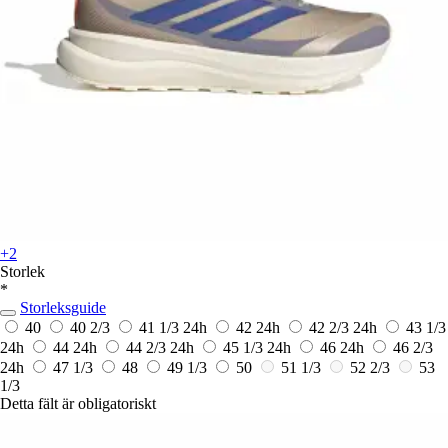
+2
Storlek
*
Storleksguide
40
40 2/3
41 1/3
24h
42
24h
42 2/3
24h
43 1/3
24h
44
24h
44 2/3
24h
45 1/3
24h
46
24h
46 2/3
24h
47 1/3
48
49 1/3
50
51 1/3
52 2/3
53
1/3
Detta fält är obligatoriskt