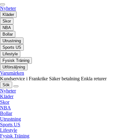
Nyheter
Kläder
Skor
NBA
Bollar
Utrustning
Sports US
Lifestyle
Fysisk Träning
Utförsäljning
Varumärken
Kundservice i Frankrike
Säker betalning
Enkla returer
Sök
Nyheter
Kläder
Skor
NBA
Bollar
Utrustning
Sports US
Lifestyle
Fysisk Träning