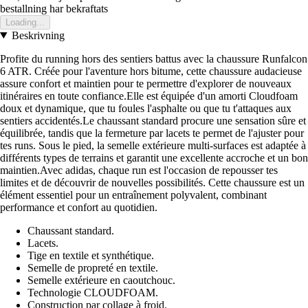
bestallning har bekraftats
Loading...
Beskrivning
Profite du running hors des sentiers battus avec la chaussure Runfalcon
6 ATR. Créée pour l'aventure hors bitume, cette chaussure audacieuse
assure confort et maintien pour te permettre d'explorer de nouveaux
itinéraires en toute confiance.Elle est équipée d'un amorti Cloudfoam
doux et dynamique, que tu foules l'asphalte ou que tu t'attaques aux
sentiers accidentés.Le chaussant standard procure une sensation sûre et
équilibrée, tandis que la fermeture par lacets te permet de l'ajuster pour
tes runs. Sous le pied, la semelle extérieure multi-surfaces est adaptée à
différents types de terrains et garantit une excellente accroche et un bon
maintien.Avec adidas, chaque run est l'occasion de repousser tes
limites et de découvrir de nouvelles possibilités. Cette chaussure est un
élément essentiel pour un entraînement polyvalent, combinant
performance et confort au quotidien.
Chaussant standard.
Lacets.
Tige en textile et synthétique.
Semelle de propreté en textile.
Semelle extérieure en caoutchouc.
Technologie CLOUDFOAM.
Construction par collage à froid.