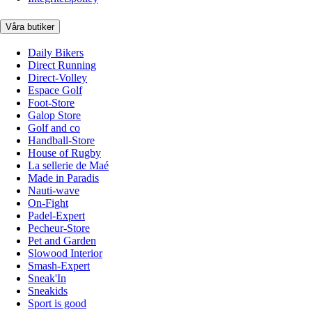
Våra butiker
Daily Bikers
Direct Running
Direct-Volley
Espace Golf
Foot-Store
Galop Store
Golf and co
Handball-Store
House of Rugby
La sellerie de Maé
Made in Paradis
Nauti-wave
On-Fight
Padel-Expert
Pecheur-Store
Pet and Garden
Slowood Interior
Smash-Expert
Sneak'In
Sneakids
Sport is good