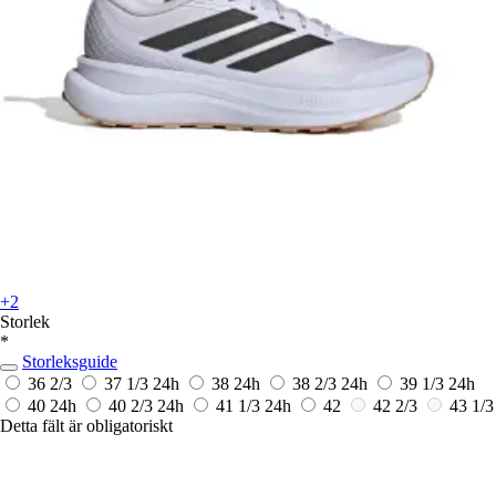
+2
Storlek
*
Storleksguide
36 2/3
37 1/3
24h
38
24h
38 2/3
24h
39 1/3
24h
40
24h
40 2/3
24h
41 1/3
24h
42
42 2/3
43 1/3
Detta fält är obligatoriskt