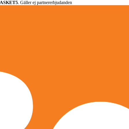
ASKET5
. Gäller ej partnererbjudanden