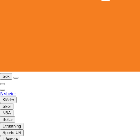
Sök
Nyheter
Kläder
Skor
NBA
Bollar
Utrustning
Sports US
Lifestyle