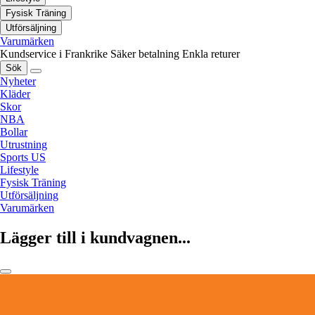
Fysisk Träning
Utförsäljning
Varumärken
Kundservice i Frankrike
Säker betalning
Enkla returer
Sök
Nyheter
Kläder
Skor
NBA
Bollar
Utrustning
Sports US
Lifestyle
Fysisk Träning
Utförsäljning
Varumärken
Lägger till i kundvagnen...