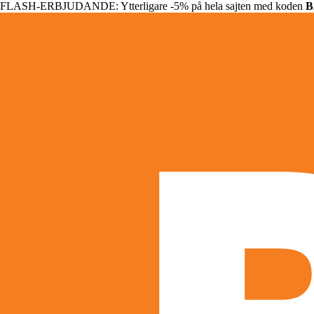
FLASH-ERBJUDANDE: Ytterligare -5% på hela sajten med koden
B