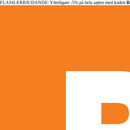
FLASH-ERBJUDANDE: Ytterligare -5% på hela sajten med koden
B