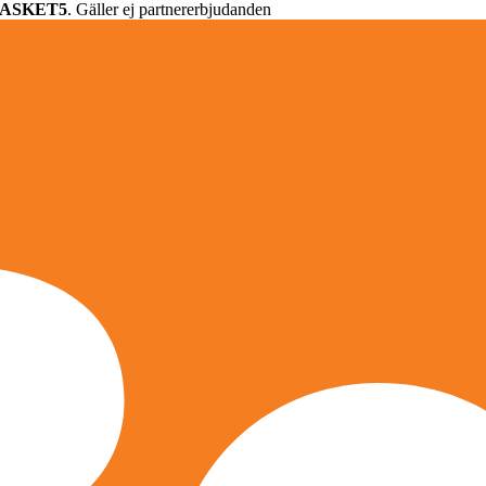
ASKET5
. Gäller ej partnererbjudanden