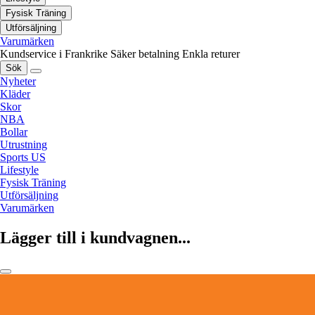
Fysisk Träning
Utförsäljning
Varumärken
Kundservice i Frankrike
Säker betalning
Enkla returer
Sök
Nyheter
Kläder
Skor
NBA
Bollar
Utrustning
Sports US
Lifestyle
Fysisk Träning
Utförsäljning
Varumärken
Lägger till i kundvagnen...