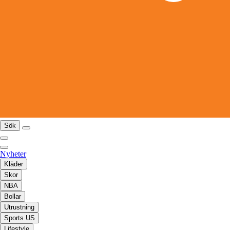
Sök
Nyheter
Kläder
Skor
NBA
Bollar
Utrustning
Sports US
Lifestyle