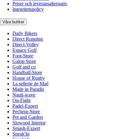
Priser och leveransalternativ
Integritetspolicy
Våra butiker
Daily Bikers
Direct Running
Direct-Volley
Espace Golf
Foot-Store
Galop Store
Golf and co
Handball-Store
House of Rugby
La sellerie de Maé
Made in Paradis
Nauti-wave
On-Fight
Padel-Expert
Pecheur-Store
Pet and Garden
Slowood Interior
Smash-Expert
Sneak'In