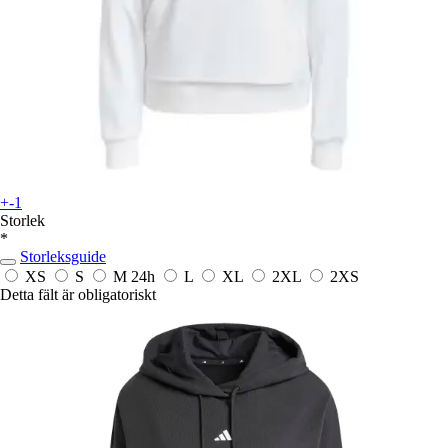
+-1
Storlek
*
Storleksguide
XS
S
M
24h
L
XL
2XL
2XS
Detta fält är obligatoriskt