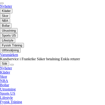
Nyheter
Kläder
Skor
NBA
Bollar
Utrustning
Sports US
Lifestyle
Fysisk Träning
Utförsäljning
Varumärken
Kundservice i Frankrike
Säker betalning
Enkla returer
Sök
Nyheter
Kläder
Skor
NBA
Bollar
Utrustning
Sports US
Lifestyle
Fysisk Träning