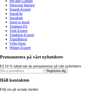
Pet and Garden
Slowood Interior
Smash-Expert
Sneak'In
Sneakids
Sport is good
Training-Fit
Trek-Expert
Triathlon-Expert
TripnBikers
Vélo-Store
Winter-Expert
Prenumerera på vårt nyhetsbrev
Få 10 % rabatt när du prenumererar på vårt nyhetsbrev
Registrera dig
Håll kontakten
Följ oss på sociala medier