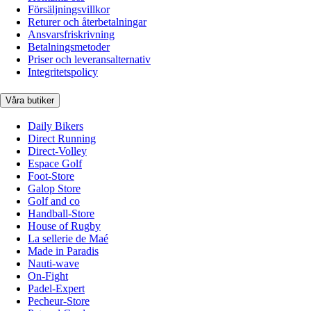
Försäljningsvillkor
Returer och återbetalningar
Ansvarsfriskrivning
Betalningsmetoder
Priser och leveransalternativ
Integritetspolicy
Våra butiker
Daily Bikers
Direct Running
Direct-Volley
Espace Golf
Foot-Store
Galop Store
Golf and co
Handball-Store
House of Rugby
La sellerie de Maé
Made in Paradis
Nauti-wave
On-Fight
Padel-Expert
Pecheur-Store