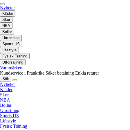
Nyheter
Kläder
Skor
NBA
Bollar
Utrustning
Sports US
Lifestyle
Fysisk Träning
Utförsäljning
Varumärken
Kundservice i Frankrike
Säker betalning
Enkla returer
Sök
Nyheter
Kläder
Skor
NBA
Bollar
Utrustning
Sports US
Lifestyle
Fysisk Träning