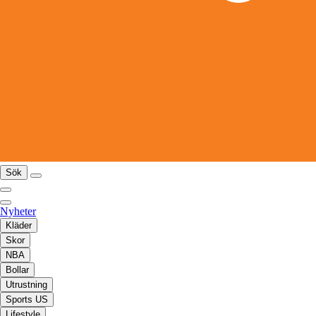
Sök
Nyheter
Kläder
Skor
NBA
Bollar
Utrustning
Sports US
Lifestyle