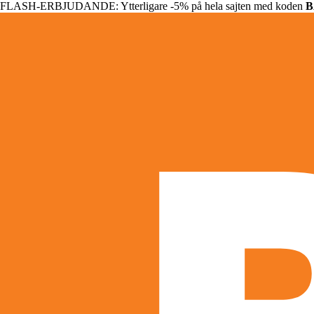
FLASH-ERBJUDANDE: Ytterligare -5% på hela sajten med koden
B