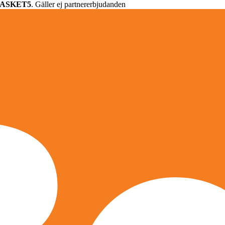
ASKET5
. Gäller ej partnererbjudanden