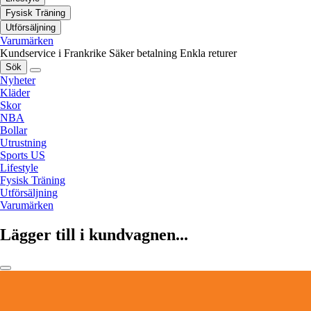
Fysisk Träning
Utförsäljning
Varumärken
Kundservice i Frankrike
Säker betalning
Enkla returer
Sök
Nyheter
Kläder
Skor
NBA
Bollar
Utrustning
Sports US
Lifestyle
Fysisk Träning
Utförsäljning
Varumärken
Lägger till i kundvagnen...