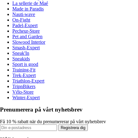
La sellerie de Maé
Made in Paradis
Nauti-wave
On-Fight
Padel-Expert
Pecheur-Store
Pet and Garden
Slowood Interior
Smash-Expert
Sneak'In
Sneakids
Sport is good
Training-Fit
Trek-Expert
Triathlon-Expert
TripnBikers
Vélo-Store
Winter-Expert
Prenumerera på vårt nyhetsbrev
Få 10 % rabatt när du prenumererar på vårt nyhetsbrev
Registrera dig