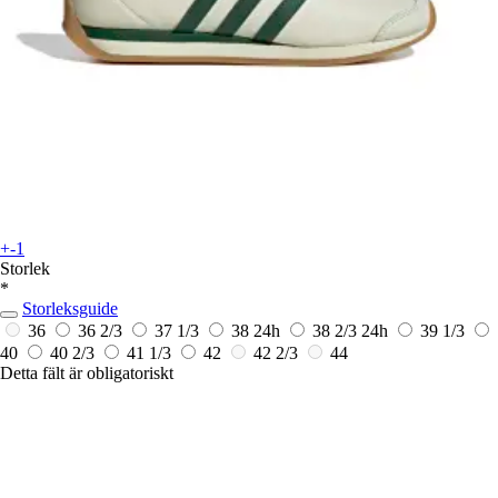
+-1
Storlek
*
Storleksguide
36
36 2/3
37 1/3
38
24h
38 2/3
24h
39 1/3
40
40 2/3
41 1/3
42
42 2/3
44
Detta fält är obligatoriskt