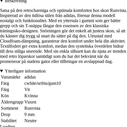
Beskrivning
Satsa på den retrocharmiga och optimala komforten hos skon Runvista.
Inspirerad av den tidlösa stilen från adidas, förenar denna modell
nostalgi och funktionalitet. Med en yttersula i gummi som ger bättre
grepp och sin T-snäppa fångar den essensen av den klassiska
träningssko-designen. Snörningen gör det enkelt att justera skon, så att
du känner dig trygg så snart du sätter på dig den. Utrustad med
Cloudfoam-dämpning, garanterar den komfort under hela din aktivitet.
Textilfodret ger extra komfort, medan den syntetiska överdelen bidrar
till dess stiliga utseende. Med sin enkla silhuett kan du njuta av trenden
med retro löparskor samtidigt som du har det bekvämt när du
promenerar på stadens gator eller tillbringar en avslappnad dag.
Ytterligare information
Varumärke
adidas
Färg
cwhite/sefrtu/gum10
Färg
Vit
Kön
Kvinna
Åldersgrupp
Vuxen
Sortiment
Runvista
Drop
9 mm
Stabilitet
Neutre
Loading...