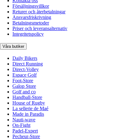
Kontakta oss
Försäljningsvillkor
Returer och återbetalningar
Ansvarsfriskrivning
Betalningsmetoder
Priser och leveransalternativ
Integritetspolicy
Våra butiker
Daily Bikers
Direct Running
Direct-Volley
Espace Golf
Foot-Store
Galop Store
Golf and co
Handball-Store
House of Rugby
La sellerie de Maé
Made in Paradis
Nauti-wave
On-Fight
Padel-Expert
Pecheur-Store