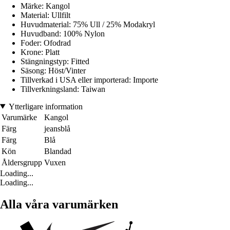
Märke: Kangol
Material: Ullfilt
Huvudmaterial: 75% Ull / 25% Modakryl
Huvudband: 100% Nylon
Foder: Ofodrad
Krone: Platt
Stängningstyp: Fitted
Säsong: Höst/Vinter
Tillverkad i USA eller importerad: Importe
Tillverkningsland: Taiwan
Ytterligare information
Varumärke
Kangol
Färg
jeansblå
Färg
Blå
Kön
Blandad
Åldersgrupp
Vuxen
Loading...
Loading...
Alla våra varumärken