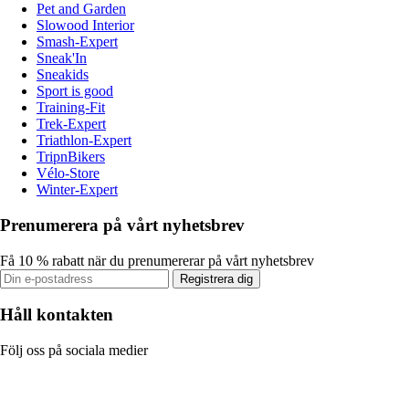
Pet and Garden
Slowood Interior
Smash-Expert
Sneak'In
Sneakids
Sport is good
Training-Fit
Trek-Expert
Triathlon-Expert
TripnBikers
Vélo-Store
Winter-Expert
Prenumerera på vårt nyhetsbrev
Få 10 % rabatt när du prenumererar på vårt nyhetsbrev
Registrera dig
Håll kontakten
Följ oss på sociala medier