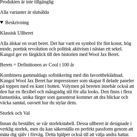
Produkten är inte tillgänglig
Alla varianter är slutsålda
Beskrivning
Klassisk Ullberet
Alla älskar en svart beret. Det har varit en symbol för fint konst, hög
mode, poetisk revolution och politisk aktivism i nästan ett sekel.
Kangol ger en färgklick till den historien med Wool Jax Beret.
Berets = Definitionen av Cool i 100 år
Kombinera gammaldags sofistikering med din favoritbeklädnad.
Kangol Wool Jax Beret har impressioner som skapar 8 delade paneler
på toppen med en kant i botten. Volymen på bereten innebär också att
den har en flexibel och mångsidig stil för alla looks. Den finns i flera
fantastiska, unika färger som garanterat kommer att dra blickar och
väcka samtal, oavsett hur du stylar dem.
Storlek och Val
Innan du beställer, se vår storlekstabell. Dessa ullberet är designade i
verklig storlek, men du kan säkerställa en perfekt passform genom att
mäta dig själv i förväg. Detta hjälper också till att välja andra hattar.