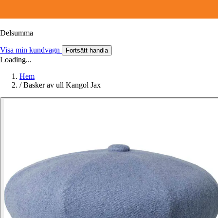
Delsumma
Visa min kundvagn
Fortsätt handla
Loading...
Hem
/
Basker av ull Kangol Jax