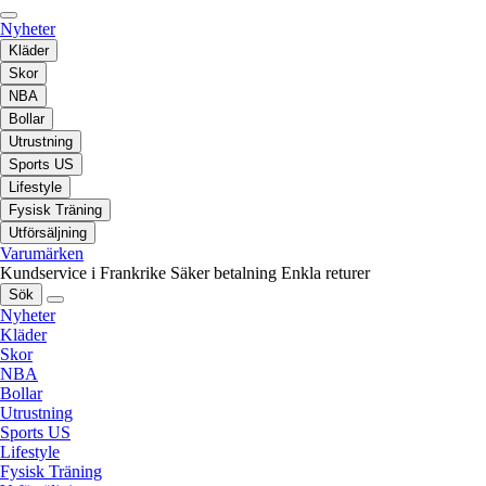
Nyheter
Kläder
Skor
NBA
Bollar
Utrustning
Sports US
Lifestyle
Fysisk Träning
Utförsäljning
Varumärken
Kundservice i Frankrike
Säker betalning
Enkla returer
Sök
Nyheter
Kläder
Skor
NBA
Bollar
Utrustning
Sports US
Lifestyle
Fysisk Träning