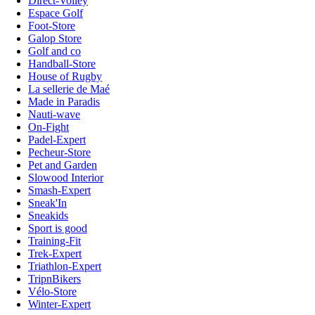
Direct-Volley
Espace Golf
Foot-Store
Galop Store
Golf and co
Handball-Store
House of Rugby
La sellerie de Maé
Made in Paradis
Nauti-wave
On-Fight
Padel-Expert
Pecheur-Store
Pet and Garden
Slowood Interior
Smash-Expert
Sneak'In
Sneakids
Sport is good
Training-Fit
Trek-Expert
Triathlon-Expert
TripnBikers
Vélo-Store
Winter-Expert