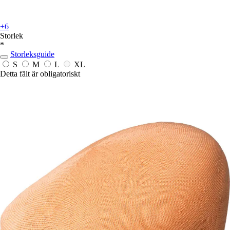
+6
Storlek
*
Storleksguide
S
M
L
XL
Detta fält är obligatoriskt