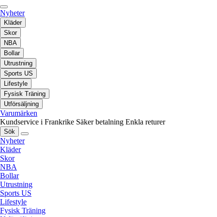
Nyheter
Kläder
Skor
NBA
Bollar
Utrustning
Sports US
Lifestyle
Fysisk Träning
Utförsäljning
Varumärken
Kundservice i Frankrike
Säker betalning
Enkla returer
Sök
Nyheter
Kläder
Skor
NBA
Bollar
Utrustning
Sports US
Lifestyle
Fysisk Träning