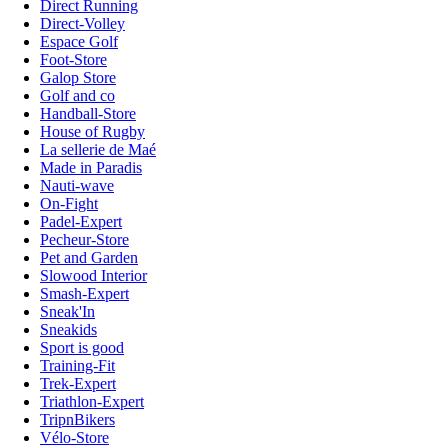
Direct Running
Direct-Volley
Espace Golf
Foot-Store
Galop Store
Golf and co
Handball-Store
House of Rugby
La sellerie de Maé
Made in Paradis
Nauti-wave
On-Fight
Padel-Expert
Pecheur-Store
Pet and Garden
Slowood Interior
Smash-Expert
Sneak'In
Sneakids
Sport is good
Training-Fit
Trek-Expert
Triathlon-Expert
TripnBikers
Vélo-Store