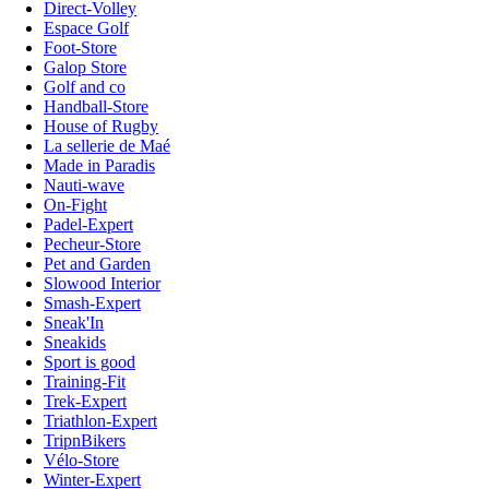
Direct-Volley
Espace Golf
Foot-Store
Galop Store
Golf and co
Handball-Store
House of Rugby
La sellerie de Maé
Made in Paradis
Nauti-wave
On-Fight
Padel-Expert
Pecheur-Store
Pet and Garden
Slowood Interior
Smash-Expert
Sneak'In
Sneakids
Sport is good
Training-Fit
Trek-Expert
Triathlon-Expert
TripnBikers
Vélo-Store
Winter-Expert