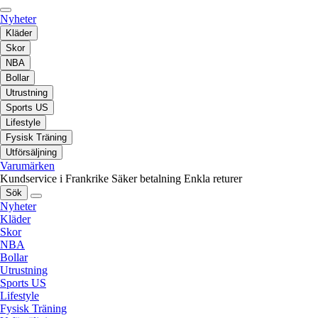
Nyheter
Kläder
Skor
NBA
Bollar
Utrustning
Sports US
Lifestyle
Fysisk Träning
Utförsäljning
Varumärken
Kundservice i Frankrike
Säker betalning
Enkla returer
Sök
Nyheter
Kläder
Skor
NBA
Bollar
Utrustning
Sports US
Lifestyle
Fysisk Träning