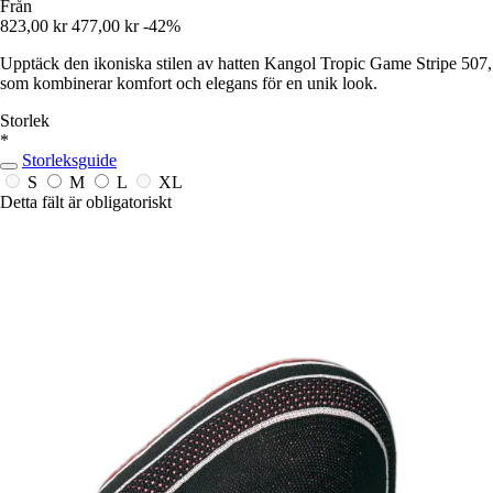
Från
823,00 kr
477,00 kr
-42%
Upptäck den ikoniska stilen av hatten Kangol Tropic Game Stripe 507,
som kombinerar komfort och elegans för en unik look.
Storlek
*
Storleksguide
S
M
L
XL
Detta fält är obligatoriskt