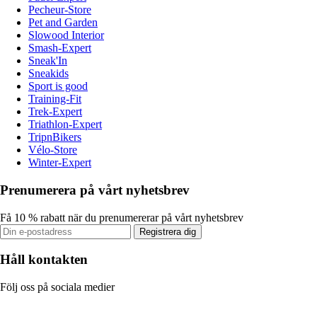
Pecheur-Store
Pet and Garden
Slowood Interior
Smash-Expert
Sneak'In
Sneakids
Sport is good
Training-Fit
Trek-Expert
Triathlon-Expert
TripnBikers
Vélo-Store
Winter-Expert
Prenumerera på vårt nyhetsbrev
Få 10 % rabatt när du prenumererar på vårt nyhetsbrev
Registrera dig
Håll kontakten
Följ oss på sociala medier