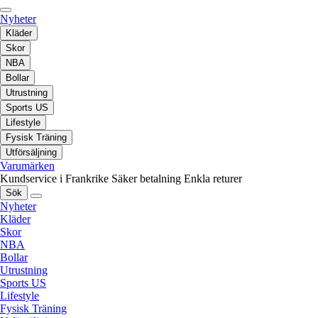
Nyheter
Kläder
Skor
NBA
Bollar
Utrustning
Sports US
Lifestyle
Fysisk Träning
Utförsäljning
Varumärken
Kundservice i Frankrike
Säker betalning
Enkla returer
Sök
Nyheter
Kläder
Skor
NBA
Bollar
Utrustning
Sports US
Lifestyle
Fysisk Träning