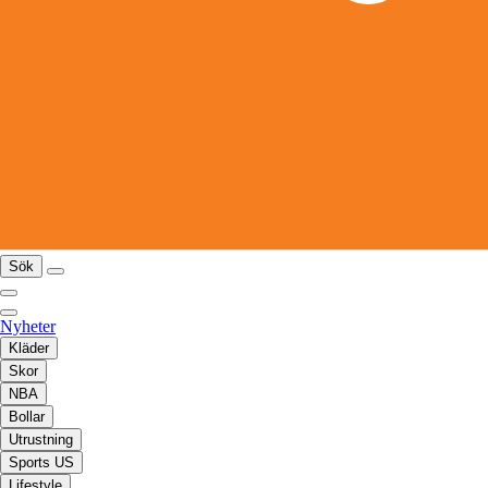
Sök
Nyheter
Kläder
Skor
NBA
Bollar
Utrustning
Sports US
Lifestyle