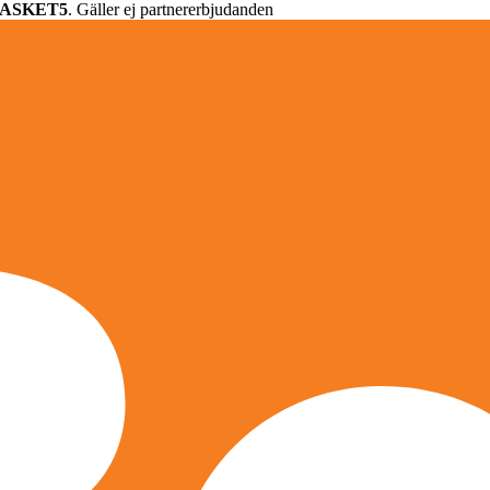
ASKET5
. Gäller ej partnererbjudanden