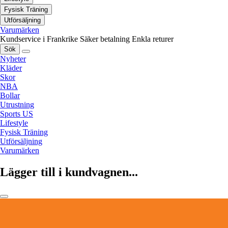
Fysisk Träning
Utförsäljning
Varumärken
Kundservice i Frankrike
Säker betalning
Enkla returer
Sök
Nyheter
Kläder
Skor
NBA
Bollar
Utrustning
Sports US
Lifestyle
Fysisk Träning
Utförsäljning
Varumärken
Lägger till i kundvagnen...