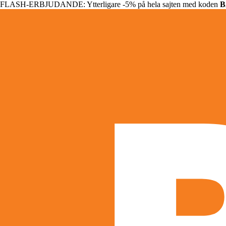
FLASH-ERBJUDANDE: Ytterligare -5% på hela sajten med koden
B