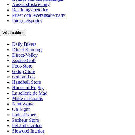
Ansvarsfriskrivning
Betalningsmetoder
Priser och leveransalternativ
Integritetspolicy
Våra butiker
Daily Bikers
Direct Running
Direct-Volley
Espace Golf
Foot-Store
Galop Store
Golf and co
Handball-Store
House of Rugby
La sellerie de Maé
Made in Paradis
Nauti-wave
On-Fight
Padel-Expert
Pecheur-Store
Pet and Garden
Slowood Interior