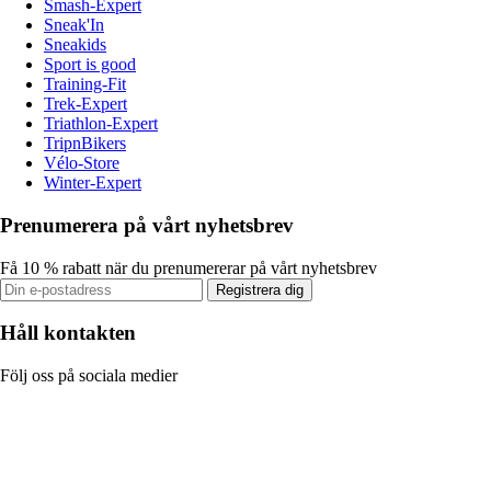
Smash-Expert
Sneak'In
Sneakids
Sport is good
Training-Fit
Trek-Expert
Triathlon-Expert
TripnBikers
Vélo-Store
Winter-Expert
Prenumerera på vårt nyhetsbrev
Få 10 % rabatt när du prenumererar på vårt nyhetsbrev
Registrera dig
Håll kontakten
Följ oss på sociala medier