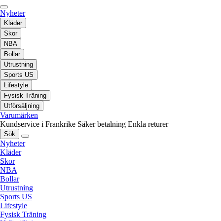
Nyheter
Kläder
Skor
NBA
Bollar
Utrustning
Sports US
Lifestyle
Fysisk Träning
Utförsäljning
Varumärken
Kundservice i Frankrike
Säker betalning
Enkla returer
Sök
Nyheter
Kläder
Skor
NBA
Bollar
Utrustning
Sports US
Lifestyle
Fysisk Träning