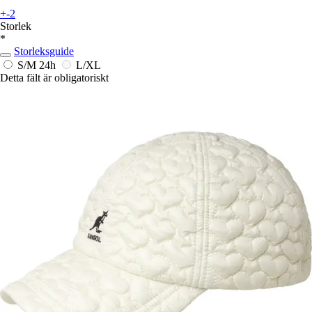
+-2
Storlek
*
Storleksguide
S/M
24h
L/XL
Detta fält är obligatoriskt