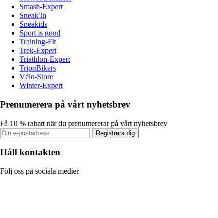
Smash-Expert
Sneak'In
Sneakids
Sport is good
Training-Fit
Trek-Expert
Triathlon-Expert
TripnBikers
Vélo-Store
Winter-Expert
Prenumerera på vårt nyhetsbrev
Få 10 % rabatt när du prenumererar på vårt nyhetsbrev
Registrera dig
Håll kontakten
Följ oss på sociala medier