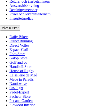
Returer och återbetalningar
Ansvarsfriskrivning
Betalningsmetoder
Priser och leveransalternativ
Integritetspolicy
Våra butiker
Daily Bikers
Direct Running
Direct-Volley
Espace Golf
Foot-Store
Galop Store
Golf and co
Handball-Store
House of Rugby
La sellerie de Maé
Made in Paradis
Nauti-wave
On-Fight
Padel-Expert
Pecheur-Store
Pet and Garden
Slowood Interior