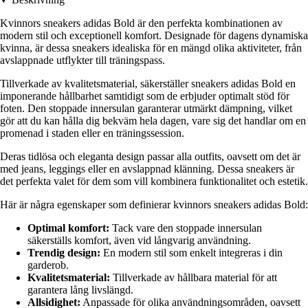
Kvinnors sneakers adidas Bold är den perfekta kombinationen av
modern stil och exceptionell komfort. Designade för dagens dynamiska
kvinna, är dessa sneakers idealiska för en mängd olika aktiviteter, från
avslappnade utflykter till träningspass.
Tillverkade av kvalitetsmaterial, säkerställer sneakers adidas Bold en
imponerande hållbarhet samtidigt som de erbjuder optimalt stöd för
foten. Den stoppade innersulan garanterar utmärkt dämpning, vilket
gör att du kan hålla dig bekväm hela dagen, vare sig det handlar om en
promenad i staden eller en träningssession.
Deras tidlösa och eleganta design passar alla outfits, oavsett om det är
med jeans, leggings eller en avslappnad klänning. Dessa sneakers är
det perfekta valet för dem som vill kombinera funktionalitet och estetik.
Här är några egenskaper som definierar kvinnors sneakers adidas Bold:
Optimal komfort:
Tack vare den stoppade innersulan
säkerställs komfort, även vid långvarig användning.
Trendig design:
En modern stil som enkelt integreras i din
garderob.
Kvalitetsmaterial:
Tillverkade av hållbara material för att
garantera lång livslängd.
Allsidighet:
Anpassade för olika användningsområden, oavsett