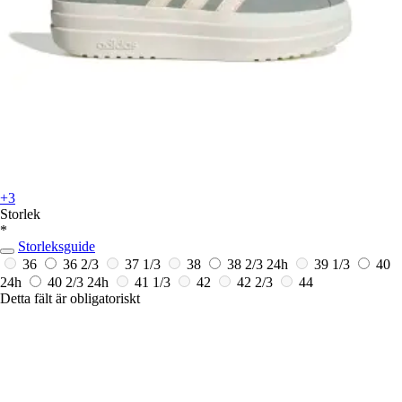
+3
Storlek
*
Storleksguide
36
36 2/3
37 1/3
38
38 2/3
24h
39 1/3
40
24h
40 2/3
24h
41 1/3
42
42 2/3
44
Detta fält är obligatoriskt