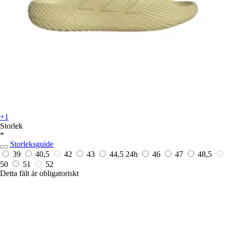
+1
Storlek
*
Storleksguide
39
40,5
42
43
44,5
24h
46
47
48,5
50
51
52
Detta fält är obligatoriskt