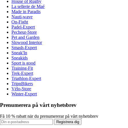
House of Rugby
La sellerie de Maé
Made in Paradis
Nauti-wave
On-Fight
Padel-Expert
Pecheur-Store
Pet and Garden
Slowood Interior
Smash-Expert
Sneak'In
Sneakids
Sport is good
Training-Fit
Trek-Expert
Triathlon-Expert
TripnBikers
Vélo-Store
Winter-Expert
Prenumerera på vårt nyhetsbrev
Få 10 % rabatt när du prenumererar på vårt nyhetsbrev
Registrera dig