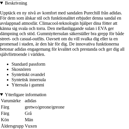
Beskrivning
Upptäck en ny nivå av komfort med sandalen Purechill från adidas.
För dem som älskar stil och funktionalitet erbjuder denna sandal en
avslappnad atmosfär. Climacool-teknologin hjälper dina fötter att
känna sig svala och torra. Den mellanliggande sulan i EVA ger
dämpning och stöd. Gummiyttersulan säkerställer bra grepp för både
street- och casual-outfits. Oavsett om du vill svalka dig eller ta en
promenad i staden, är den här för dig. De innovativa funktionerna
betonar adidas engagemang för kvalitet och prestanda och ger dig all
självförtroende i världen.
Standard passform
Skosnören
Syntetiskt ovandel
Syntetisk innersula
Yttersula i gummi
Ytterligare information
Varumärke
adidas
Färg
gretwo/greone/greone
Färg
Grå
Kön
Män
Åldersgrupp
Vuxen