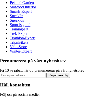
Pet and Garden
Slowood Interior
Smash-Expert
Sneak'In
Sneakids
Sport is good
Training-Fit
Trek-Expert
Triathlon-Expert
TripnBikers
Vélo-Store
Winter-Expert
Prenumerera på vårt nyhetsbrev
Få 10 % rabatt när du prenumererar på vårt nyhetsbrev
Registrera dig
Håll kontakten
Följ oss på sociala medier