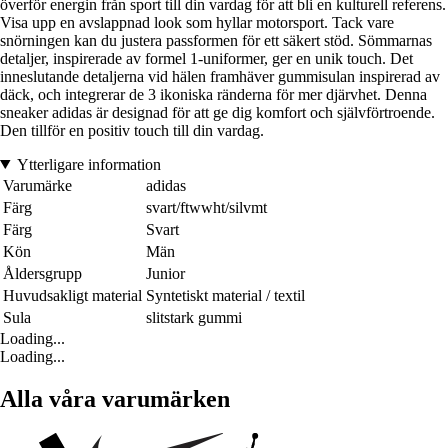
överför energin från sport till din vardag för att bli en kulturell referens.
Visa upp en avslappnad look som hyllar motorsport. Tack vare
snörningen kan du justera passformen för ett säkert stöd. Sömmarnas
detaljer, inspirerade av formel 1-uniformer, ger en unik touch. Det
inneslutande detaljerna vid hälen framhäver gummisulan inspirerad av
däck, och integrerar de 3 ikoniska ränderna för mer djärvhet. Denna
sneaker adidas är designad för att ge dig komfort och självförtroende.
Den tillför en positiv touch till din vardag.
Ytterligare information
Varumärke
adidas
Färg
svart/ftwwht/silvmt
Färg
Svart
Kön
Män
Åldersgrupp
Junior
Huvudsakligt material
Syntetiskt material / textil
Sula
slitstark gummi
Loading...
Loading...
Alla våra varumärken