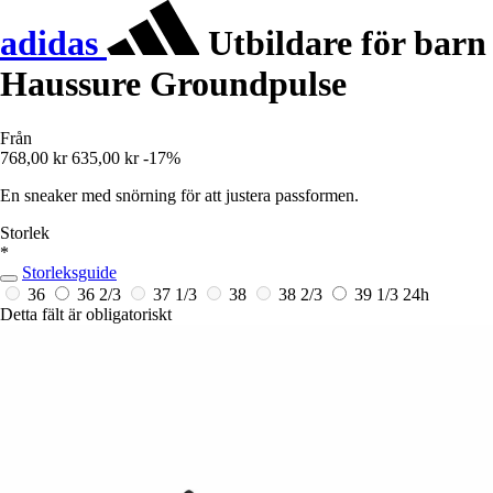
adidas
Utbildare för barn
Haussure Groundpulse
Från
768,00 kr
635,00 kr
-17%
En sneaker med snörning för att justera passformen.
Storlek
*
Storleksguide
36
36 2/3
37 1/3
38
38 2/3
39 1/3
24h
Detta fält är obligatoriskt