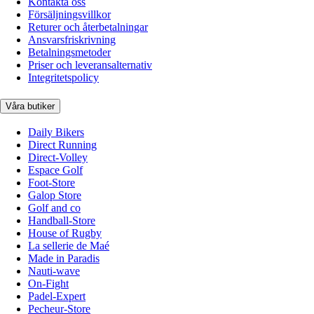
Kontakta oss
Försäljningsvillkor
Returer och återbetalningar
Ansvarsfriskrivning
Betalningsmetoder
Priser och leveransalternativ
Integritetspolicy
Våra butiker
Daily Bikers
Direct Running
Direct-Volley
Espace Golf
Foot-Store
Galop Store
Golf and co
Handball-Store
House of Rugby
La sellerie de Maé
Made in Paradis
Nauti-wave
On-Fight
Padel-Expert
Pecheur-Store