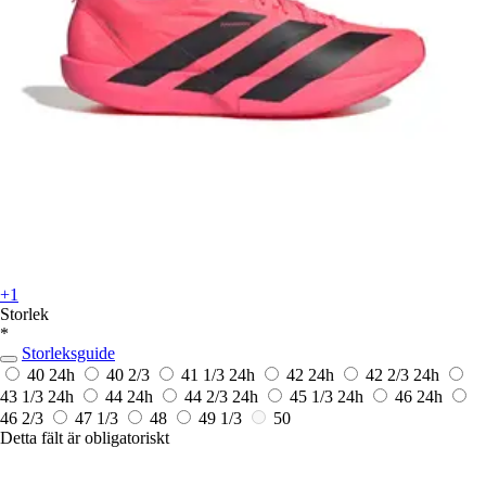
+1
Storlek
*
Storleksguide
40
24h
40 2/3
41 1/3
24h
42
24h
42 2/3
24h
43 1/3
24h
44
24h
44 2/3
24h
45 1/3
24h
46
24h
46 2/3
47 1/3
48
49 1/3
50
Detta fält är obligatoriskt