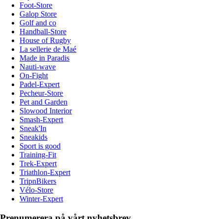
Foot-Store
Galop Store
Golf and co
Handball-Store
House of Rugby
La sellerie de Maé
Made in Paradis
Nauti-wave
On-Fight
Padel-Expert
Pecheur-Store
Pet and Garden
Slowood Interior
Smash-Expert
Sneak'In
Sneakids
Sport is good
Training-Fit
Trek-Expert
Triathlon-Expert
TripnBikers
Vélo-Store
Winter-Expert
Prenumerera på vårt nyhetsbrev