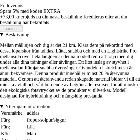
Fri leverans
Spara 5%
med koden
EXTRA
+73,00 kr
erbjuds pa din nasta bestallning
Krediteras efter att din
bestallning har bekraftats
Loading...
Beskrivning
Mellan mållinjen och dig är det 21 km. Klara dem på rekordtid med
dessa löparskor från adidas. Lätta, snabba och med en Lightstrike Pro
mellansula över hela längden är denna modell redo att följa med dig
under alla dina träningar eller tävlingar. Ett litet inslag av styvhet i
mellansulan främjar snabba övergångar. Ovandelen i stretchmesh är
ännu bekvämare. Denna produkt innehåller minst 20 % återvunna
material. Genom att återanvända redan skapade material bidrar vi till att
minska avfall och vårt beroende av begränsade resurser, för att minska
den ekologiska fotavtrycket av de produkter vi tillverkar. Modell
designad för hybridträning och mångsidig prestanda.
Ytterligare information
Varumärke
adidas
Färg
fropur/solpur/siggnr
Färg
Lila
Kön
Män