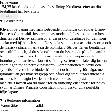
Fri leverans
+54,35 kr
erbjuds pa din nasta bestallning
Krediteras efter att din
bestallning har bekraftats
Loading...
Beskrivning
Kliva in på banan med självförtroende i inomhusskor adidas Disney
Princess Courtstabil. Inspirerade av modet och beslutsamheten hos
dina favorit Disney-prinsessor, är dessa skor designade för dem som
spelar med hjärta och sinne. De subtila silhuetterna av prinsessorna och
de grafiska placeringarna på de ikoniska 3-Stripes ger en berättande
och stilfull touch, så du säkerställer att du lyser både på och utanför
banan. Utformade med en normal passform och anpassade för
inomhusytor, har dessa skor ett snörningssystem som låter dig justera
snörningen för en perfekt passform. Kombinationen av textil och
syntetiska överdelar erbjuder hållbarhet och andningsförmåga, medan
gummisulan ger utmärkt grepp och håller dig stabil under intensiva
matcher. Fira magin i varje match med adidas, där prestanda rimmar
med stil. Oavsett om du tränar för en turnering eller spelar för nöjes
skull, är Disney Princess Courtstabil inomhusskor dina perfekta
följeslagare.
Ytterligare information
Varumärke
adidas
Färg
orange/orange/ftwbla