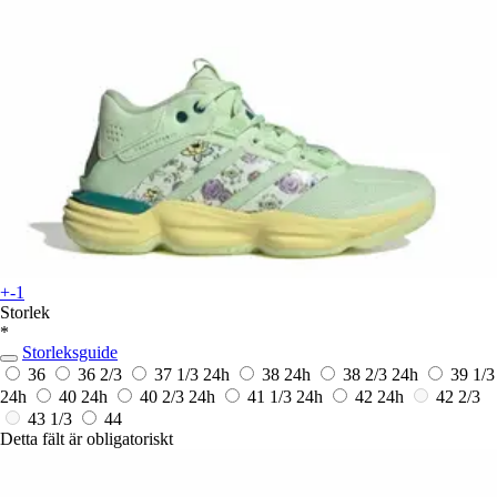
+-1
Storlek
*
Storleksguide
36
36 2/3
37 1/3
24h
38
24h
38 2/3
24h
39 1/3
24h
40
24h
40 2/3
24h
41 1/3
24h
42
24h
42 2/3
43 1/3
44
Detta fält är obligatoriskt