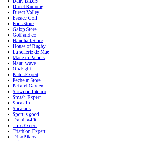
Daily Bikers
Direct Running
Direct-Volley
Espace Golf
Foot-Store
Galop Store
Golf and co
Handball-Store
House of Rugby
La sellerie de Maé
Made in Paradis
Nauti-wave
On-Fight
Padel-Expert
Pecheur-Store
Pet and Garden
Slowood Interior
Smash-Expert
Sneak'In
Sneakids
Sport is good
Training-Fit
Trek-Expert
Triathlon-Expert
TripnBikers