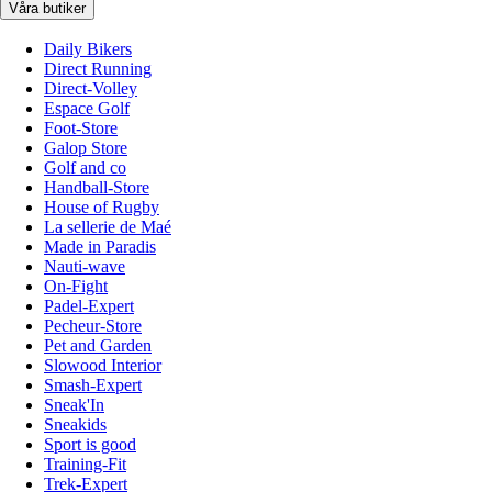
Våra butiker
Daily Bikers
Direct Running
Direct-Volley
Espace Golf
Foot-Store
Galop Store
Golf and co
Handball-Store
House of Rugby
La sellerie de Maé
Made in Paradis
Nauti-wave
On-Fight
Padel-Expert
Pecheur-Store
Pet and Garden
Slowood Interior
Smash-Expert
Sneak'In
Sneakids
Sport is good
Training-Fit
Trek-Expert