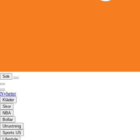
Sök
Nyheter
Kläder
Skor
NBA
Bollar
Utrustning
Sports US
Lifestyle