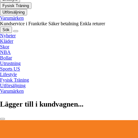
Fysisk Träning
Utförsäljning
Varumärken
Kundservice i Frankrike
Säker betalning
Enkla returer
Sök
Nyheter
Kläder
Skor
NBA
Bollar
Utrustning
Sports US
Lifestyle
Fysisk Träning
Utförsäljning
Varumärken
Lägger till i kundvagnen...