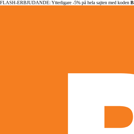
FLASH-ERBJUDANDE: Ytterligare -5% på hela sajten med koden
B