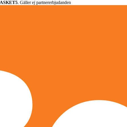
ASKET5
. Gäller ej partnererbjudanden