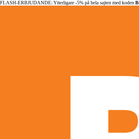
FLASH-ERBJUDANDE: Ytterligare -5% på hela sajten med koden
B