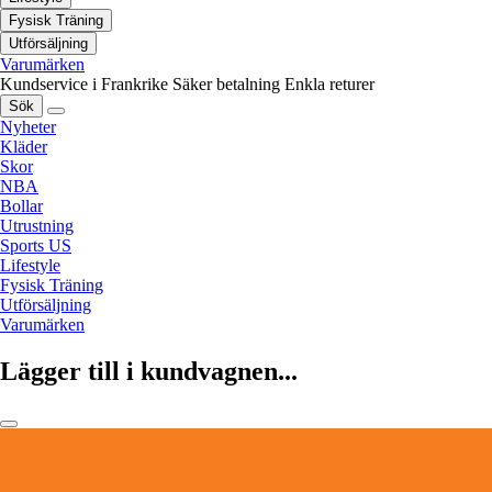
Fysisk Träning
Utförsäljning
Varumärken
Kundservice i Frankrike
Säker betalning
Enkla returer
Sök
Nyheter
Kläder
Skor
NBA
Bollar
Utrustning
Sports US
Lifestyle
Fysisk Träning
Utförsäljning
Varumärken
Lägger till i kundvagnen...