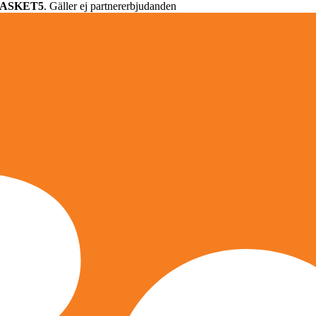
ASKET5
. Gäller ej partnererbjudanden