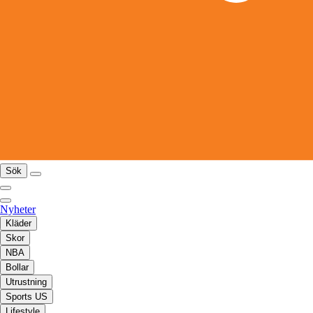
Sök
Nyheter
Kläder
Skor
NBA
Bollar
Utrustning
Sports US
Lifestyle