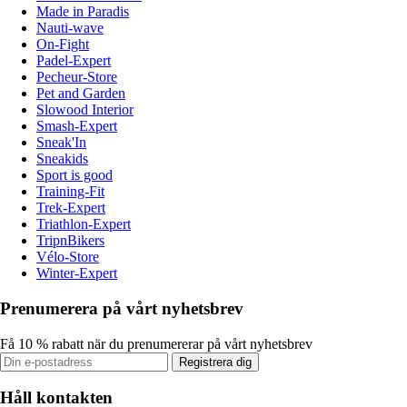
Made in Paradis
Nauti-wave
On-Fight
Padel-Expert
Pecheur-Store
Pet and Garden
Slowood Interior
Smash-Expert
Sneak'In
Sneakids
Sport is good
Training-Fit
Trek-Expert
Triathlon-Expert
TripnBikers
Vélo-Store
Winter-Expert
Prenumerera på vårt nyhetsbrev
Få 10 % rabatt när du prenumererar på vårt nyhetsbrev
Registrera dig
Håll kontakten