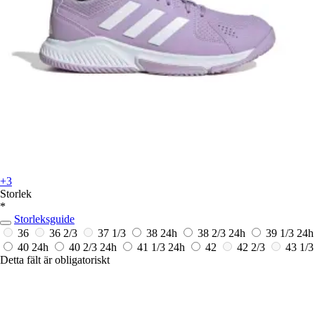
+3
Storlek
*
Storleksguide
36
36 2/3
37 1/3
38
24h
38 2/3
24h
39 1/3
24h
40
24h
40 2/3
24h
41 1/3
24h
42
42 2/3
43 1/3
Detta fält är obligatoriskt