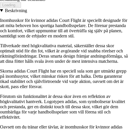
Loading...
Beskrivning
Inomhusskor för kvinnor adidas Court Flight är speciellt designade för
att möta behoven hos sportiga handbollsspelare. De förenar prestanda
och komfort, vilket uppmuntrar till att överträffa sig själv på planen,
samtidigt som de erbjuder en modern stil.
Tillverkade med högkvalitativa material, säkerställer dessa skor
optimalt stöd för din fot, vilket är avgörande vid snabba rörelser och
riktningförändringar. Deras smarta design främjar andningsförmåga, så
att dina fötter hålls svala även under de mest intensiva matcherna.
Skorna adidas Court Flight har en speciell sula som ger utmärkt grepp
på inomhusytor, vilket minskar risken för att halka. Detta garanterar
ökad stabilitet och självförtroende vid varje aktion, oavsett om det är
skott, pass eller försvar.
Förutom sin funktionalitet är dessa skor även en reflektion av
högkvalitativt hantverk. Logotypen adidas, som symboliserar kvalitet
och prestanda, ger en distinkt touch till dessa skor, vilket gör dem
oumbärliga för varje handbollsspelare som vill förena stil och
effektivitet.
Oavsett om du tränar eller tävlar, är inomhusskor för kvinnor adidas