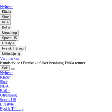
Nyheter
Kläder
Skor
NBA
Bollar
Utrustning
Sports US
Lifestyle
Fysisk Träning
Utförsäljning
Varumärken
Kundservice i Frankrike
Säker betalning
Enkla returer
Sök
Nyheter
Kläder
Skor
NBA
Bollar
Utrustning
Sports US
Lifestyle
Fysisk Träning