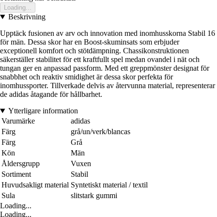
Loading...
Beskrivning
Upptäck fusionen av arv och innovation med inomhusskorna Stabil 16
för män. Dessa skor har en Boost-skuminsats som erbjuder
exceptionell komfort och stötdämpning. Chassikonstruktionen
säkerställer stabilitet för ett kraftfullt spel medan ovandel i nät och
tungan ger en anpassad passform. Med ett greppmönster designat för
snabbhet och reaktiv smidighet är dessa skor perfekta för
inomhussporter. Tillverkade delvis av återvunna material, representerar
de adidas åtagande för hållbarhet.
Ytterligare information
Varumärke
adidas
Färg
grå/un/verk/blancas
Färg
Grå
Kön
Män
Åldersgrupp
Vuxen
Sortiment
Stabil
Huvudsakligt material
Syntetiskt material / textil
Sula
slitstark gummi
Loading...
Loading...