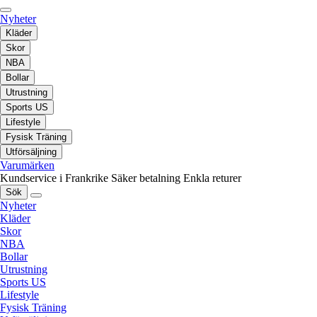
Nyheter
Kläder
Skor
NBA
Bollar
Utrustning
Sports US
Lifestyle
Fysisk Träning
Utförsäljning
Varumärken
Kundservice i Frankrike
Säker betalning
Enkla returer
Sök
Nyheter
Kläder
Skor
NBA
Bollar
Utrustning
Sports US
Lifestyle
Fysisk Träning