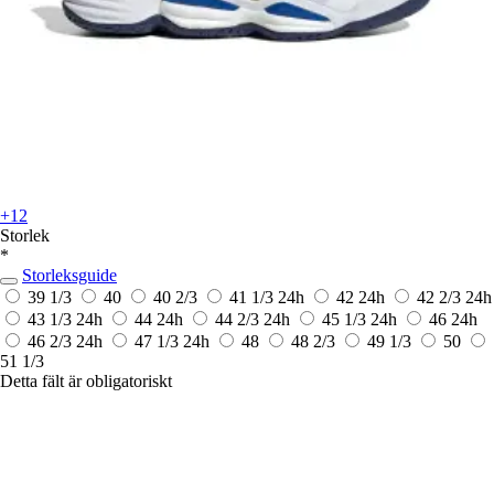
+12
Storlek
*
Storleksguide
39 1/3
40
40 2/3
41 1/3
24h
42
24h
42 2/3
24h
43 1/3
24h
44
24h
44 2/3
24h
45 1/3
24h
46
24h
46 2/3
24h
47 1/3
24h
48
48 2/3
49 1/3
50
51 1/3
Detta fält är obligatoriskt