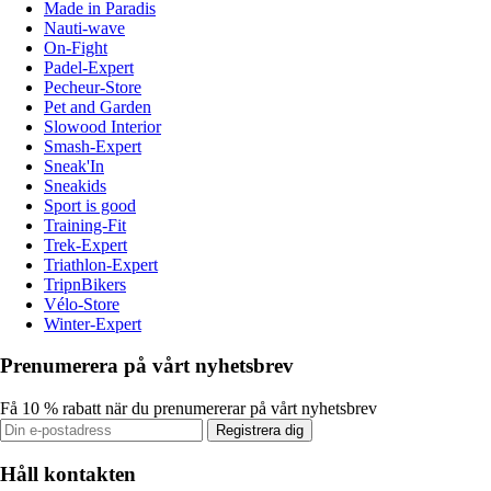
Made in Paradis
Nauti-wave
On-Fight
Padel-Expert
Pecheur-Store
Pet and Garden
Slowood Interior
Smash-Expert
Sneak'In
Sneakids
Sport is good
Training-Fit
Trek-Expert
Triathlon-Expert
TripnBikers
Vélo-Store
Winter-Expert
Prenumerera på vårt nyhetsbrev
Få 10 % rabatt när du prenumererar på vårt nyhetsbrev
Registrera dig
Håll kontakten