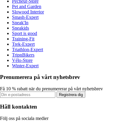
Pecheur-Store
Pet and Garden
Slowood Interior
Smash-Expert
Sneak'In
Sneakids
Sport is good
Training-Fit
Trek-Expert
Triathlon-Expert
TripnBikers
Vélo-Store
Winter-Expert
Prenumerera på vårt nyhetsbrev
Få 10 % rabatt när du prenumererar på vårt nyhetsbrev
Registrera dig
Håll kontakten
Följ oss på sociala medier