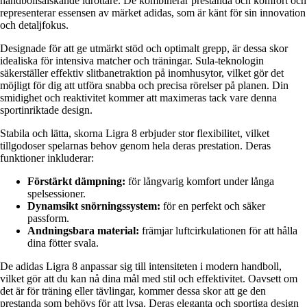
handbollsälskande idrottare. De kombinerar prestanda och komfort och
representerar essensen av märket adidas, som är känt för sin innovation
och detaljfokus.
Designade för att ge utmärkt stöd och optimalt grepp, är dessa skor
idealiska för intensiva matcher och träningar. Sula-teknologin
säkerställer effektiv slitbanetraktion på inomhusytor, vilket gör det
möjligt för dig att utföra snabba och precisa rörelser på planen. Din
smidighet och reaktivitet kommer att maximeras tack vare denna
sportinriktade design.
Stabila och lätta, skorna Ligra 8 erbjuder stor flexibilitet, vilket
tillgodoser spelarnas behov genom hela deras prestation. Deras
funktioner inkluderar:
Förstärkt dämpning:
för långvarig komfort under långa
spelsessioner.
Dynamsikt snörningssystem:
för en perfekt och säker
passform.
Andningsbara material:
främjar luftcirkulationen för att hålla
dina fötter svala.
De adidas Ligra 8 anpassar sig till intensiteten i modern handboll,
vilket gör att du kan nå dina mål med stil och effektivitet. Oavsett om
det är för träning eller tävlingar, kommer dessa skor att ge den
prestanda som behövs för att lysa. Deras eleganta och sportiga design