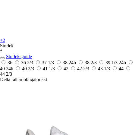
+2
Storlek
*
Storleksguide
36
36 2/3
37 1/3
38
24h
38 2/3
39 1/3
24h
40
24h
40 2/3
41 1/3
42
42 2/3
43 1/3
44
44 2/3
Detta fält är obligatoriskt