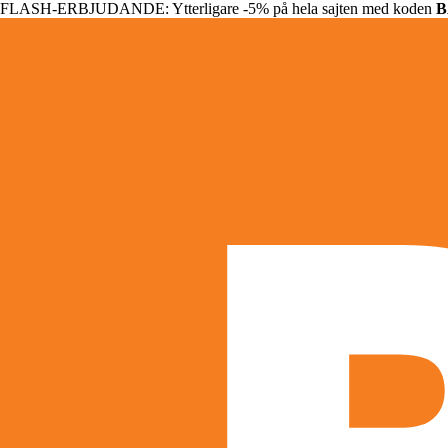
FLASH-ERBJUDANDE: Ytterligare -5% på hela sajten med koden
B