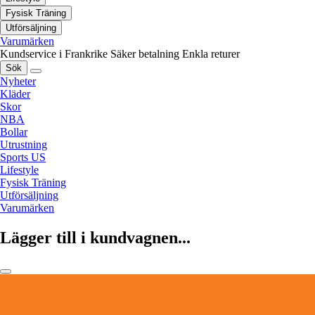
Fysisk Träning
Utförsäljning
Varumärken
Kundservice i Frankrike
Säker betalning
Enkla returer
Sök
Nyheter
Kläder
Skor
NBA
Bollar
Utrustning
Sports US
Lifestyle
Fysisk Träning
Utförsäljning
Varumärken
Lägger till i kundvagnen...