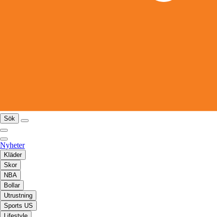
Sök
Nyheter
Kläder
Skor
NBA
Bollar
Utrustning
Sports US
Lifestyle