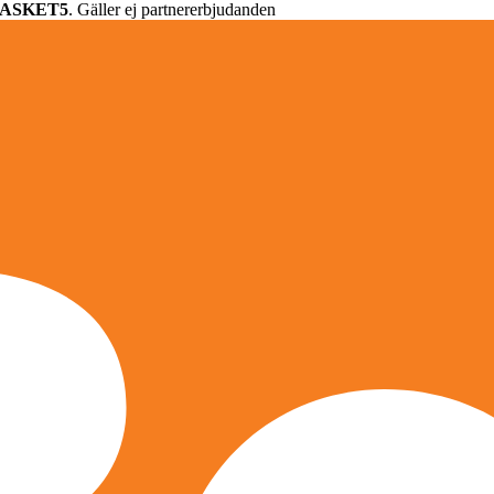
ASKET5
. Gäller ej partnererbjudanden