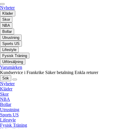
Nyheter
Kläder
Skor
NBA
Bollar
Utrustning
Sports US
Lifestyle
Fysisk Träning
Utförsäljning
Varumärken
Kundservice i Frankrike
Säker betalning
Enkla returer
Sök
Nyheter
Kläder
Skor
NBA
Bollar
Utrustning
Sports US
Lifestyle
Fysisk Träning