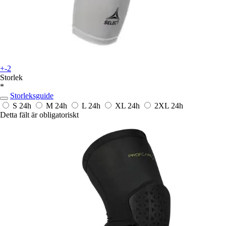
+-2
Storlek
*
Storleksguide
S
24h
M
24h
L
24h
XL
24h
2XL
24h
Detta fält är obligatoriskt