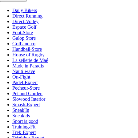
Daily Bikers
Direct Running
Direct-Volley
Espace Golf
Foot-Store
Galop Store
Golf and co
Handball-Store
House of Rugby
La sellerie de Maé
Made in Paradis
Nauti-wave
On-Fight
Padel-Expert
Pecheur-Store
Pet and Garden
Slowood Interior
Smash-Expert
Sneak'In
Sneakids
Sport is good
Training-Fit
Trek-Expert
Triathlon-Expert