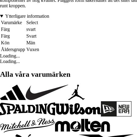
komponenter av hög kvalitet. Plaggets form säkerställer att det sitter tätt
runt kroppen.
Ytterligare information
Varumärke
Select
Färg
svart
Färg
Svart
Kön
Män
Åldersgrupp
Vuxen
Loading...
Loading...
Alla våra varumärken