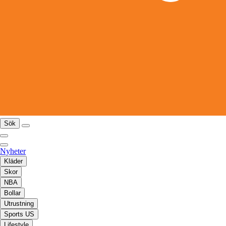
Sök
Nyheter
Kläder
Skor
NBA
Bollar
Utrustning
Sports US
Lifestyle