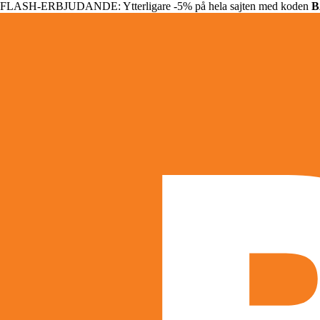
FLASH-ERBJUDANDE: Ytterligare -5% på hela sajten med koden
B