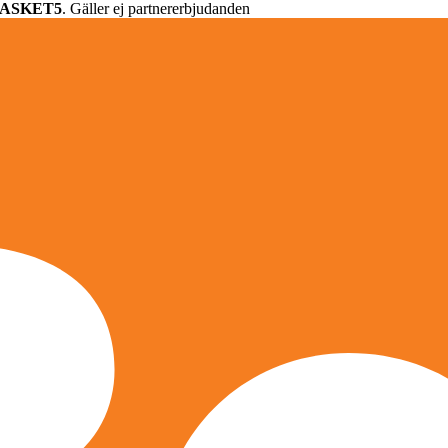
ASKET5
. Gäller ej partnererbjudanden