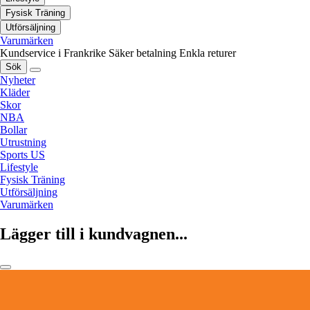
Fysisk Träning
Utförsäljning
Varumärken
Kundservice i Frankrike
Säker betalning
Enkla returer
Sök
Nyheter
Kläder
Skor
NBA
Bollar
Utrustning
Sports US
Lifestyle
Fysisk Träning
Utförsäljning
Varumärken
Lägger till i kundvagnen...