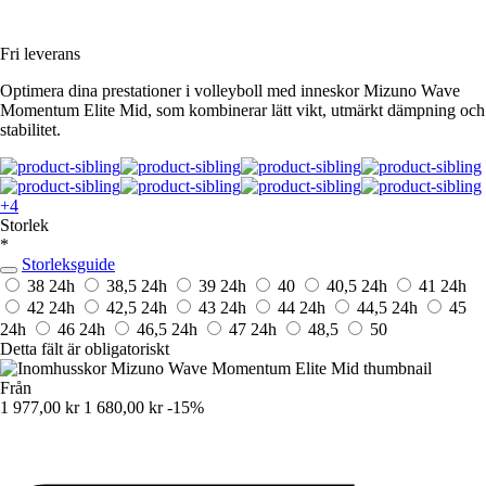
Fri leverans
Optimera dina prestationer i volleyboll med inneskor Mizuno Wave
Momentum Elite Mid, som kombinerar lätt vikt, utmärkt dämpning och
stabilitet.
+4
Storlek
*
Storleksguide
38
24h
38,5
24h
39
24h
40
40,5
24h
41
24h
42
24h
42,5
24h
43
24h
44
24h
44,5
24h
45
24h
46
24h
46,5
24h
47
24h
48,5
50
Detta fält är obligatoriskt
Från
1 977,00 kr
1 680,00 kr
-15%