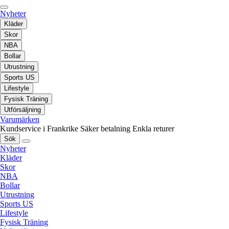
Nyheter
Kläder
Skor
NBA
Bollar
Utrustning
Sports US
Lifestyle
Fysisk Träning
Utförsäljning
Varumärken
Kundservice i Frankrike
Säker betalning
Enkla returer
Sök
Nyheter
Kläder
Skor
NBA
Bollar
Utrustning
Sports US
Lifestyle
Fysisk Träning