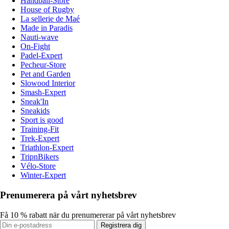
Handball-Store
House of Rugby
La sellerie de Maé
Made in Paradis
Nauti-wave
On-Fight
Padel-Expert
Pecheur-Store
Pet and Garden
Slowood Interior
Smash-Expert
Sneak'In
Sneakids
Sport is good
Training-Fit
Trek-Expert
Triathlon-Expert
TripnBikers
Vélo-Store
Winter-Expert
Prenumerera på vårt nyhetsbrev
Få 10 % rabatt när du prenumererar på vårt nyhetsbrev
Registrera dig