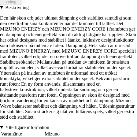
Loading...
Beskrivning
Den här skon erbjuder ultimat dämpning och stabilitet samtidigt som
den överträffar sina konkurrenter när det kommer till lätthet. Det
MIZUNO ENERZY och MIZUNO ENERZY CORE i framfoten ger
en dämpning och energieffekt som du aldrig tidigare har upplevt. Skon
har också designats med stabilitet i åtanke, inklusive designfunktioner
som fokuserar på mitten av foten. Dämpning: Hela sulan är utrustad
med MIZUNO ENERZY, med MIZUNO ENERZY CORE speciellt i
framfoten, vilket erbjuder en oöverträffad dämpning och energieffekt.
Stabilitetssökande: Mellansulan på utsidan av mittfoten är omsluten
upp till ovandelen, vilket avsevärt förbättrar stabiliteten under spelet.
Yttersulan på insidan av mittfoten är utformad med ett utökat
kontaktyta, vilket ger extra stabilitet under spelet. Bekväm passform
runt foten: En ny form används, tillsammans med en
halvstövelkonstruktion, vilket underlättar snörning och ger en
åtsittande passform runt foten. Öppningen av skon är designad med
tjockare vaddering för en känsla av mjukhet och dämpning. Mizuno
Wave balanserar stabilitet och dämpning vid hälen. Utlösningsstruktur
för stabilitet: Sulan sträcker sig utåt vid lilltårens spets, vilket ger extra
stöd och stabilitet.
Ytterligare information
Varumärke
Mizuno