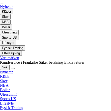
Nyheter
Kläder
Skor
NBA
Bollar
Utrustning
Sports US
Lifestyle
Fysisk Träning
Utförsäljning
Varumärken
Kundservice i Frankrike
Säker betalning
Enkla returer
Sök
Nyheter
Kläder
Skor
NBA
Bollar
Utrustning
Sports US
Lifestyle
Fysisk Träning