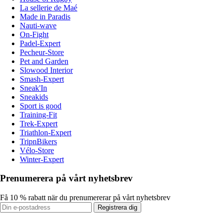
La sellerie de Maé
Made in Paradis
Nauti-wave
On-Fight
Padel-Expert
Pecheur-Store
Pet and Garden
Slowood Interior
Smash-Expert
Sneak'In
Sneakids
Sport is good
Training-Fit
Trek-Expert
Triathlon-Expert
TripnBikers
Vélo-Store
Winter-Expert
Prenumerera på vårt nyhetsbrev
Få 10 % rabatt när du prenumererar på vårt nyhetsbrev
Registrera dig