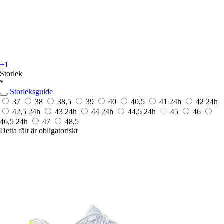
+1
Storlek
*
Storleksguide
37
38
38,5
39
40
40,5
41
24h
42
24h
42,5
24h
43
24h
44
24h
44,5
24h
45
46
46,5
24h
47
48,5
Detta fält är obligatoriskt