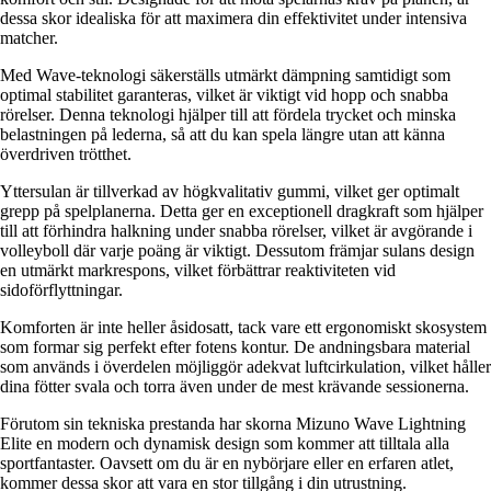
dessa skor idealiska för att maximera din effektivitet under intensiva
matcher.
Med Wave-teknologi säkerställs utmärkt dämpning samtidigt som
optimal stabilitet garanteras, vilket är viktigt vid hopp och snabba
rörelser. Denna teknologi hjälper till att fördela trycket och minska
belastningen på lederna, så att du kan spela längre utan att känna
överdriven trötthet.
Yttersulan är tillverkad av högkvalitativ gummi, vilket ger optimalt
grepp på spelplanerna. Detta ger en exceptionell dragkraft som hjälper
till att förhindra halkning under snabba rörelser, vilket är avgörande i
volleyboll där varje poäng är viktigt. Dessutom främjar sulans design
en utmärkt markrespons, vilket förbättrar reaktiviteten vid
sidoförflyttningar.
Komforten är inte heller åsidosatt, tack vare ett ergonomiskt skosystem
som formar sig perfekt efter fotens kontur. De andningsbara material
som används i överdelen möjliggör adekvat luftcirkulation, vilket håller
dina fötter svala och torra även under de mest krävande sessionerna.
Förutom sin tekniska prestanda har skorna Mizuno Wave Lightning
Elite en modern och dynamisk design som kommer att tilltala alla
sportfantaster. Oavsett om du är en nybörjare eller en erfaren atlet,
kommer dessa skor att vara en stor tillgång i din utrustning.