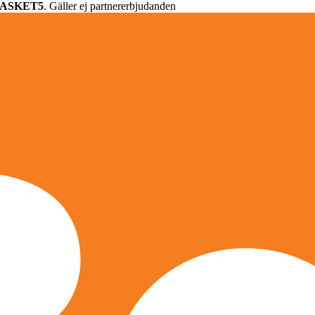
ASKET5
. Gäller ej partnererbjudanden