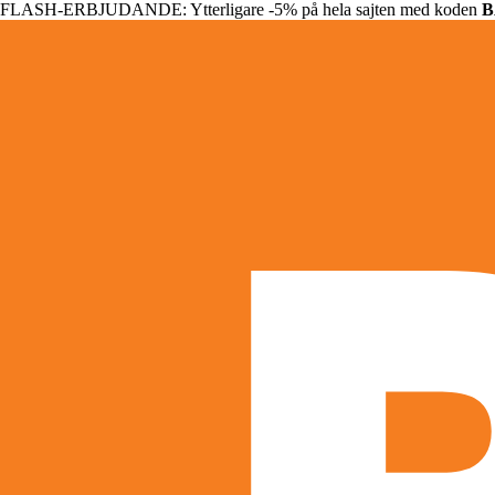
FLASH-ERBJUDANDE: Ytterligare -5% på hela sajten med koden
B