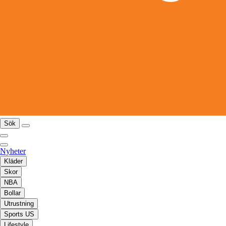
Sök
Nyheter
Kläder
Skor
NBA
Bollar
Utrustning
Sports US
Lifestyle