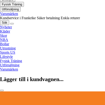
Fysisk Träning
Utförsäljning
Varumärken
Kundservice i Frankrike
Säker betalning
Enkla returer
Sök
Nyheter
Kläder
Skor
NBA
Bollar
Utrustning
Sports US
Lifestyle
Fysisk Träning
Utförsäljning
Varumärken
Lägger till i kundvagnen...