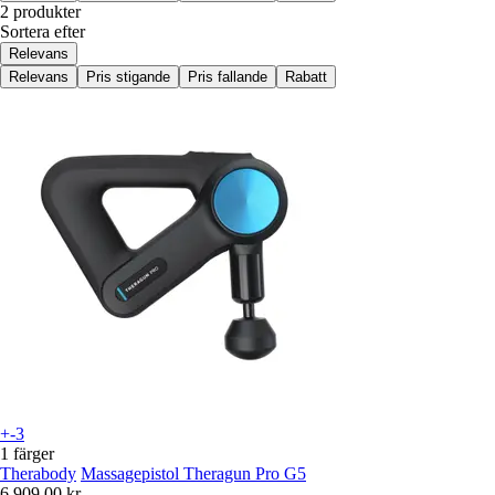
2 produkter
Sortera efter
Relevans
Relevans
Pris stigande
Pris fallande
Rabatt
+-3
1 färger
Therabody
Massagepistol Theragun Pro G5
6 909,00 kr