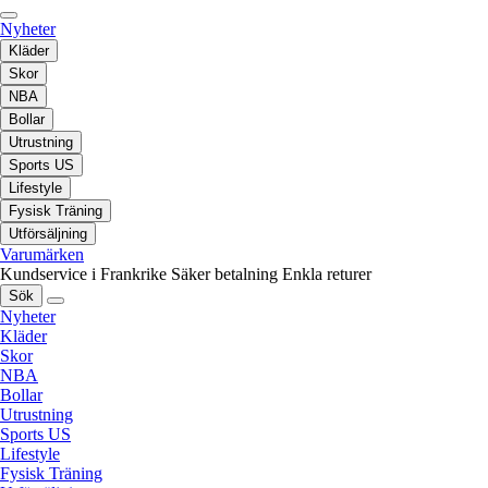
Nyheter
Kläder
Skor
NBA
Bollar
Utrustning
Sports US
Lifestyle
Fysisk Träning
Utförsäljning
Varumärken
Kundservice i Frankrike
Säker betalning
Enkla returer
Sök
Nyheter
Kläder
Skor
NBA
Bollar
Utrustning
Sports US
Lifestyle
Fysisk Träning