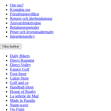
Om oss?
Kontakta oss
Försäljningsvillkor
Returer och återbetalningar
Ansvarsfriskrivning
Betalningsmetoder
Priser och leveransalternativ
Integritetspolicy
Våra butiker
Daily Bikers
Direct Running
Direct-Volley
Espace Golf
Foot-Store
Galop Store
Golf and co
Handball-Store
House of Rugby
La sellerie de Maé
Made in Paradis
Nauti-wave
On-Fight