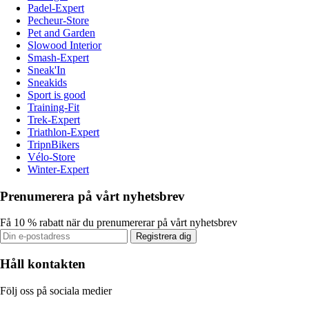
Padel-Expert
Pecheur-Store
Pet and Garden
Slowood Interior
Smash-Expert
Sneak'In
Sneakids
Sport is good
Training-Fit
Trek-Expert
Triathlon-Expert
TripnBikers
Vélo-Store
Winter-Expert
Prenumerera på vårt nyhetsbrev
Få 10 % rabatt när du prenumererar på vårt nyhetsbrev
Registrera dig
Håll kontakten
Följ oss på sociala medier