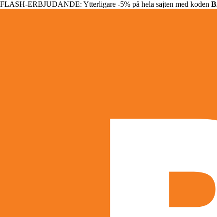
FLASH-ERBJUDANDE: Ytterligare -5% på hela sajten med koden
B