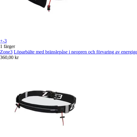
+-3
1 färger
Zone3
Löparbälte med bränslepåse i neopren och förvaring av energige
360,00 kr