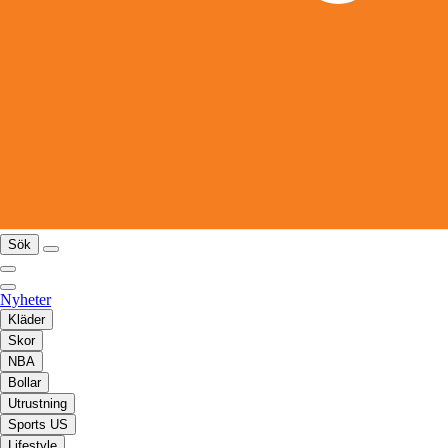
Sök
Nyheter
Kläder
Skor
NBA
Bollar
Utrustning
Sports US
Lifestyle