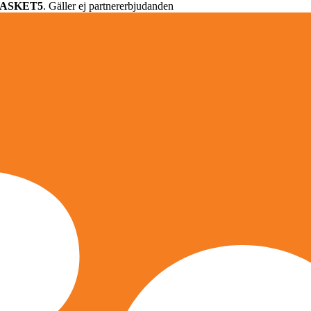
ASKET5
. Gäller ej partnererbjudanden