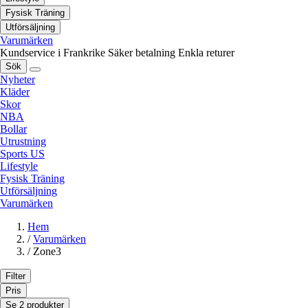
Fysisk Träning
Utförsäljning
Varumärken
Kundservice i Frankrike
Säker betalning
Enkla returer
Sök
Nyheter
Kläder
Skor
NBA
Bollar
Utrustning
Sports US
Lifestyle
Fysisk Träning
Utförsäljning
Varumärken
Hem
/
Varumärken
/
Zone3
Filter
Pris
Se 2 produkter