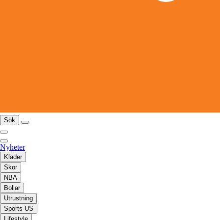
Sök
Nyheter
Kläder
Skor
NBA
Bollar
Utrustning
Sports US
Lifestyle