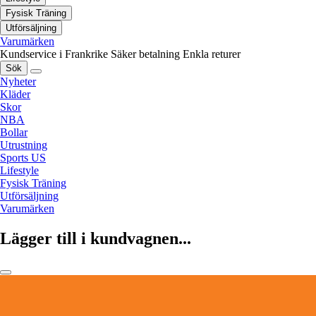
Fysisk Träning
Utförsäljning
Varumärken
Kundservice i Frankrike
Säker betalning
Enkla returer
Sök
Nyheter
Kläder
Skor
NBA
Bollar
Utrustning
Sports US
Lifestyle
Fysisk Träning
Utförsäljning
Varumärken
Lägger till i kundvagnen...