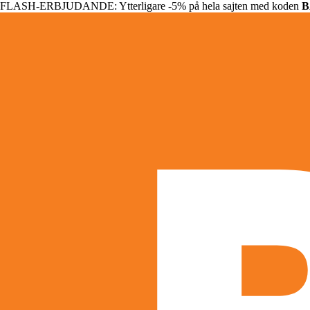
FLASH-ERBJUDANDE: Ytterligare -5% på hela sajten med koden
B