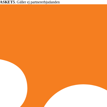
ASKET5
. Gäller ej partnererbjudanden