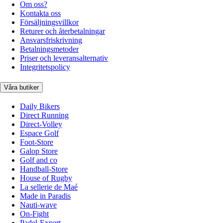
Om oss?
Kontakta oss
Försäljningsvillkor
Returer och återbetalningar
Ansvarsfriskrivning
Betalningsmetoder
Priser och leveransalternativ
Integritetspolicy
Våra butiker
Daily Bikers
Direct Running
Direct-Volley
Espace Golf
Foot-Store
Galop Store
Golf and co
Handball-Store
House of Rugby
La sellerie de Maé
Made in Paradis
Nauti-wave
On-Fight
Padel-Expert