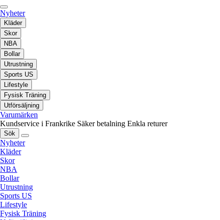
Nyheter
Kläder
Skor
NBA
Bollar
Utrustning
Sports US
Lifestyle
Fysisk Träning
Utförsäljning
Varumärken
Kundservice i Frankrike
Säker betalning
Enkla returer
Sök
Nyheter
Kläder
Skor
NBA
Bollar
Utrustning
Sports US
Lifestyle
Fysisk Träning