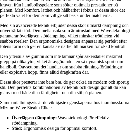
kraven från handbollsspelare som söker optimala prestationer på
planen. Med komfort, lätthet och hållbarhet i fokus är dessa skor det
perfekta valet för dem som vill ge sitt bästa under matcherna.
Med sin avancerade teknik erbjuder dessa skor utmärkt dämpning och
oöverträffat stöd. Den mellansula som är utrustad med Wave-teknologi
garanterar överlägsen stötdämpning, vilket minskar tröttheten vid
snabba rörelser. Den ergonomiska designen anpassar sig perfekt efter
fotens form och ger en känsla av närhet till marken för ökad kontroll.
Den yttersula av gummi som inte lämnar spår säkerställer maximal
grepp på olika ytor, vilket är avgörande i en så dynamisk sport som
handboll. Oavsett om det handlar om snabba riktningsförändringar
eller explosiva hopp, finns alltid dragkraften där.
Dessa skor presterar inte bara bra, de ger också en modern och sportig
stil. Den perfekta kombinationen av teknik och design gör att du kan
glänsa med både dina färdigheter och din stil på planen.
Sammanfattningsvis är de viktigaste egenskaperna hos inomhusskorna
Mizuno Wave Stealth Elite :
Överlägsen dämpning:
Wave-teknologi för effektiv
stötdämpning.
Stöd:
Ergonomisk design för optimal komfort.