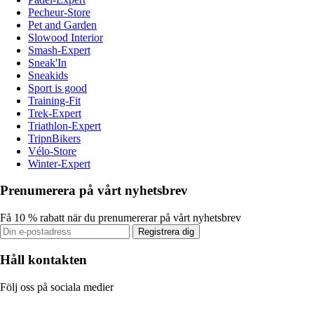
Pecheur-Store
Pet and Garden
Slowood Interior
Smash-Expert
Sneak'In
Sneakids
Sport is good
Training-Fit
Trek-Expert
Triathlon-Expert
TripnBikers
Vélo-Store
Winter-Expert
Prenumerera på vårt nyhetsbrev
Få 10 % rabatt när du prenumererar på vårt nyhetsbrev
Registrera dig
Håll kontakten
Följ oss på sociala medier