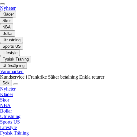
Nyheter
Kläder
Skor
NBA
Bollar
Utrustning
Sports US
Lifestyle
Fysisk Träning
Utförsäljning
Varumärken
Kundservice i Frankrike
Säker betalning
Enkla returer
Sök
Nyheter
Kläder
Skor
NBA
Bollar
Utrustning
Sports US
Lifestyle
Fysisk Träning