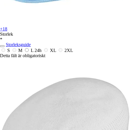
+18
Storlek
*
Storleksguide
S
M
L
24h
XL
2XL
Detta fält är obligatoriskt