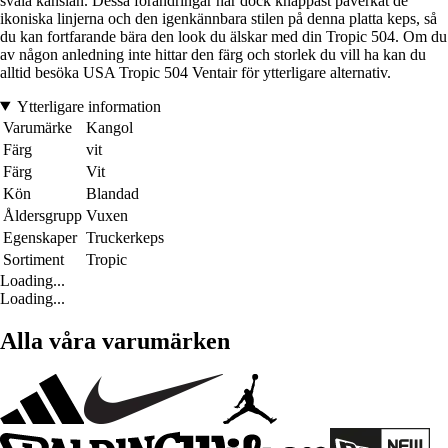
svala känslan. Dessa förändringar har dock knappast påverkat de
ikoniska linjerna och den igenkännbara stilen på denna platta keps, så
du kan fortfarande bära den look du älskar med din Tropic 504. Om du
av någon anledning inte hittar den färg och storlek du vill ha kan du
alltid besöka USA Tropic 504 Ventair för ytterligare alternativ.
Ytterligare information
Varumärke
Kangol
Färg
vit
Färg
Vit
Kön
Blandad
Åldersgrupp
Vuxen
Egenskaper
Truckerkeps
Sortiment
Tropic
Loading...
Loading...
Alla våra varumärken