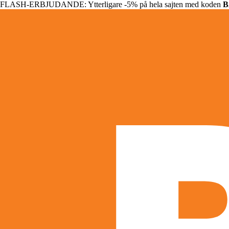
FLASH-ERBJUDANDE: Ytterligare -5% på hela sajten med koden
B