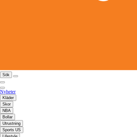
Sök
Nyheter
Kläder
Skor
NBA
Bollar
Utrustning
Sports US
Lifestyle