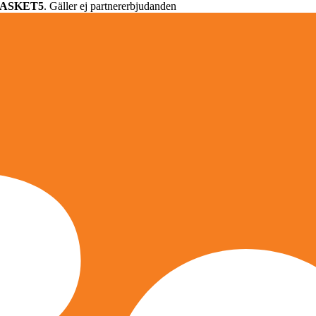
ASKET5
. Gäller ej partnererbjudanden