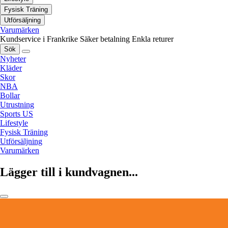
Fysisk Träning
Utförsäljning
Varumärken
Kundservice i Frankrike
Säker betalning
Enkla returer
Sök
Nyheter
Kläder
Skor
NBA
Bollar
Utrustning
Sports US
Lifestyle
Fysisk Träning
Utförsäljning
Varumärken
Lägger till i kundvagnen...