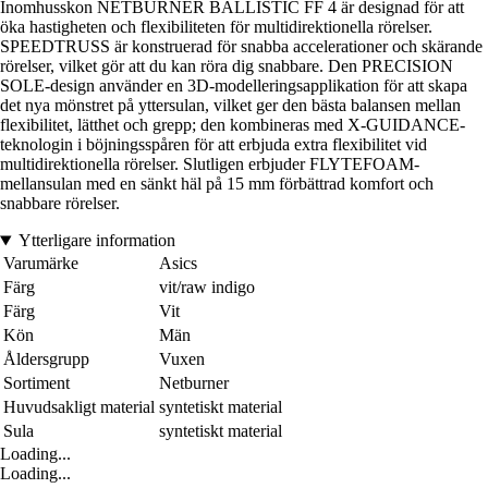
Inomhusskon NETBURNER BALLISTIC FF 4 är designad för att
öka hastigheten och flexibiliteten för multidirektionella rörelser.
SPEEDTRUSS är konstruerad för snabba accelerationer och skärande
rörelser, vilket gör att du kan röra dig snabbare. Den PRECISION
SOLE-design använder en 3D-modelleringsapplikation för att skapa
det nya mönstret på yttersulan, vilket ger den bästa balansen mellan
flexibilitet, lätthet och grepp; den kombineras med X-GUIDANCE-
teknologin i böjningsspåren för att erbjuda extra flexibilitet vid
multidirektionella rörelser. Slutligen erbjuder FLYTEFOAM-
mellansulan med en sänkt häl på 15 mm förbättrad komfort och
snabbare rörelser.
Ytterligare information
Varumärke
Asics
Färg
vit/raw indigo
Färg
Vit
Kön
Män
Åldersgrupp
Vuxen
Sortiment
Netburner
Huvudsakligt material
syntetiskt material
Sula
syntetiskt material
Loading...
Loading...