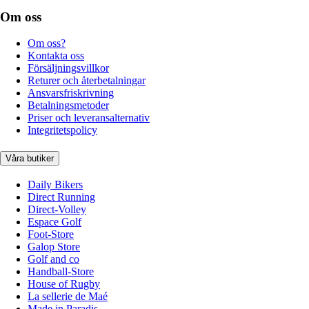
Om oss
Om oss?
Kontakta oss
Försäljningsvillkor
Returer och återbetalningar
Ansvarsfriskrivning
Betalningsmetoder
Priser och leveransalternativ
Integritetspolicy
Våra butiker
Daily Bikers
Direct Running
Direct-Volley
Espace Golf
Foot-Store
Galop Store
Golf and co
Handball-Store
House of Rugby
La sellerie de Maé
Made in Paradis