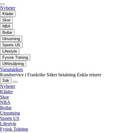
Nyheter
Kläder
Skor
NBA
Bollar
Utrustning
Sports US
Lifestyle
Fysisk Träning
Utförsäljning
Varumärken
Kundservice i Frankrike
Säker betalning
Enkla returer
Sök
Nyheter
Kläder
Skor
NBA
Bollar
Utrustning
Sports US
Lifestyle
Fysisk Träning