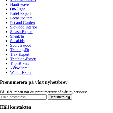
Nauti-wave
On-Fight
Padel-Expert
Pecheur-Store
Pet and Garden
Slowood Interior
Smash-Expert
Sneak'In
Sneakids
Sport is good
Training-Fit
Trek-Expert
Triathlon-Expert
TripnBikers
Vélo-Store
Winter-Expert
Prenumerera på vårt nyhetsbrev
Få 10 % rabatt när du prenumererar på vårt nyhetsbrev
Registrera dig
Håll kontakten