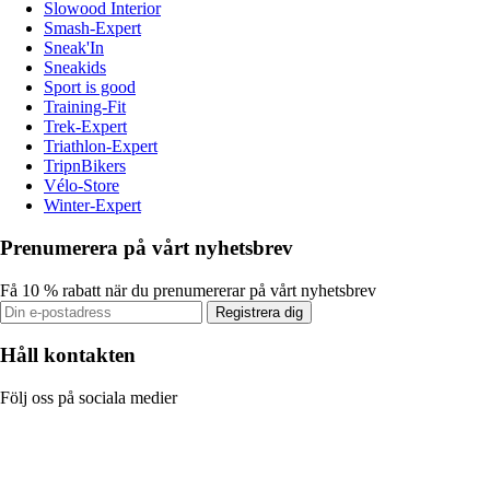
Slowood Interior
Smash-Expert
Sneak'In
Sneakids
Sport is good
Training-Fit
Trek-Expert
Triathlon-Expert
TripnBikers
Vélo-Store
Winter-Expert
Prenumerera på vårt nyhetsbrev
Få 10 % rabatt när du prenumererar på vårt nyhetsbrev
Registrera dig
Håll kontakten
Följ oss på sociala medier