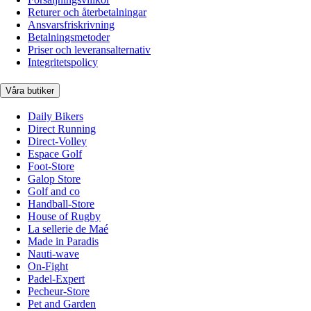
Returer och återbetalningar
Ansvarsfriskrivning
Betalningsmetoder
Priser och leveransalternativ
Integritetspolicy
Våra butiker
Daily Bikers
Direct Running
Direct-Volley
Espace Golf
Foot-Store
Galop Store
Golf and co
Handball-Store
House of Rugby
La sellerie de Maé
Made in Paradis
Nauti-wave
On-Fight
Padel-Expert
Pecheur-Store
Pet and Garden