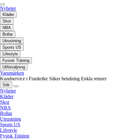
Nyheter
Kläder
Skor
NBA
Bollar
Utrustning
Sports US
Lifestyle
Fysisk Träning
Utförsäljning
Varumärken
Kundservice i Frankrike
Säker betalning
Enkla returer
Sök
Nyheter
Kläder
Skor
NBA
Bollar
Utrustning
Sports US
Lifestyle
Fysisk Träning