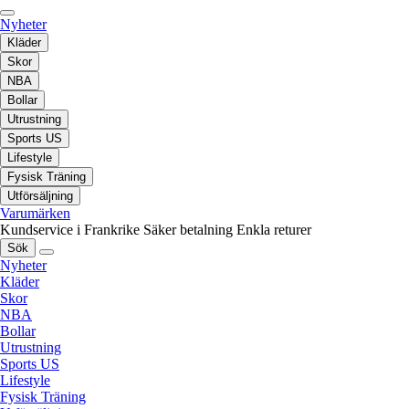
Nyheter
Kläder
Skor
NBA
Bollar
Utrustning
Sports US
Lifestyle
Fysisk Träning
Utförsäljning
Varumärken
Kundservice i Frankrike
Säker betalning
Enkla returer
Sök
Nyheter
Kläder
Skor
NBA
Bollar
Utrustning
Sports US
Lifestyle
Fysisk Träning